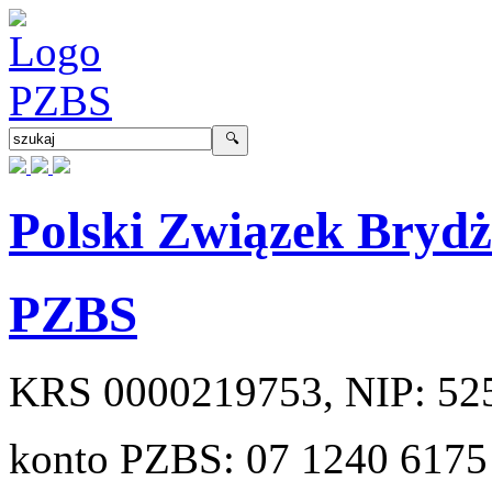
Polski Związek Bryd
PZBS
KRS
0000219753
, NIP:
52
konto PZBS:
07 1240 6175