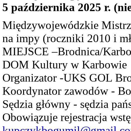
5 października 2025 r. (ni
Międzywojewódzkie Mistrzo
na impy (roczniki 2010 i mł
MIEJSCE –Brodnica/Karbow
DOM Kultury w Karbowie
Organizator -UKS GOL Bro
Koordynator zawodów - Bo
Sędzia główny - sędzia pa
Obowiązuje rejestracja wstę
kupczykbogumil@gmail.c