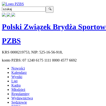
Polski Związek Brydża Sportow
PZBS
KRS
0000219753
, NIP:
525-16-56-918
,
konto PZBS:
07 1240 6175 1111 0000 4577 6692
Nowości
Kalendarz
Wyniki
Ligi
Kadra
Młodzież
Regulaminy
Wydawnictwa
Sędziowie