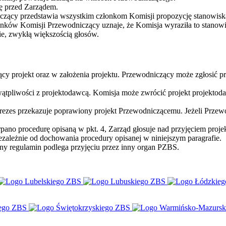
ję przed Zarządem.
czący przedstawia wszystkim członkom Komisji propozycję stanowiska
onków Komisji Przewodniczący uznaje, że Komisja wyraziła to stanowis
e, zwykłą większością głosów.
 projekt oraz w założenia projektu. Przewodniczący może zgłosić pr
 wątpliwości z projektodawcą. Komisja może zwrócić projekt projekto
Prezes przekazuje poprawiony projekt Przewodniczącemu. Jeżeli Przewo
rpano procedurę opisaną w pkt. 4, Zarząd głosuje nad przyjęciem proje
ezależnie od dochowania procedury opisanej w niniejszym paragrafie.
dany regulamin podlega przyjęciu przez inny organ PZBS.