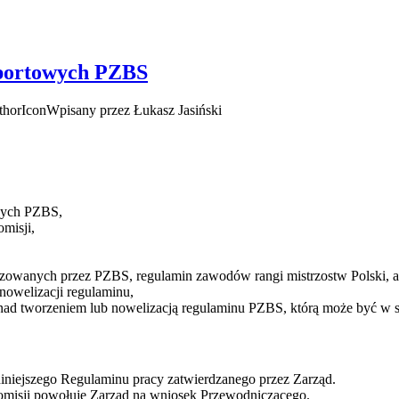
portowych PZBS
Wpisany przez Łukasz Jasiński
wych PZBS,
misji,
nizowanych przez PZBS, regulamin zawodów rangi mistrzostw Polski, a
 nowelizacji regulaminu,
i nad tworzeniem lub nowelizacją regulaminu PZBS, którą może być w s
niniejszego Regulaminu pracy zatwierdzanego przez Zarząd.
misji powołuje Zarząd na wniosek Przewodniczącego.