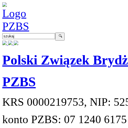
Polski Związek Bryd
PZBS
KRS
0000219753
, NIP:
52
konto PZBS:
07 1240 6175