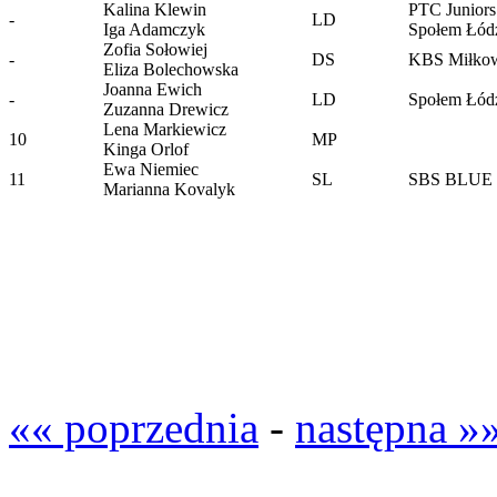
Kalina Klewin
PTC Juniors
-
LD
Iga Adamczyk
Społem Łód
Zofia Sołowiej
-
DS
KBS Miłkow
Eliza Bolechowska
Joanna Ewich
-
LD
Społem Łód
Zuzanna Drewicz
Lena Markiewicz
10
MP
Kinga Orlof
Ewa Niemiec
11
SL
SBS BLU
Marianna Kovalyk
«« poprzednia
-
następna »