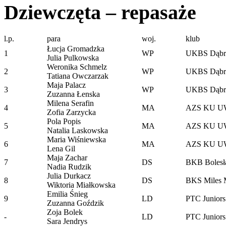
Dziewczęta – repasaże
l.p.
para
woj.
klub
Łucja Gromadzka
1
WP
UKBS Dąbr
Julia Pulkowska
Weronika Schmelz
2
WP
UKBS Dąbr
Tatiana Owczarzak
Maja Palacz
3
WP
UKBS Dąbr
Zuzanna Łenska
Milena Serafin
4
MA
AZS KU UW
Zofia Zarzycka
Pola Popis
5
MA
AZS KU UW
Natalia Laskowska
Maria Wiśniewska
6
MA
AZS KU UW
Lena Gil
Maja Zachar
7
DS
BKB Bolesł
Nadia Rudzik
Julia Durkacz
8
DS
BKS Miles M
Wiktoria Miałkowska
Emilia Śnieg
9
LD
PTC Juniors
Zuzanna Goździk
Zoja Bolek
-
LD
PTC Juniors
Sara Jendrys