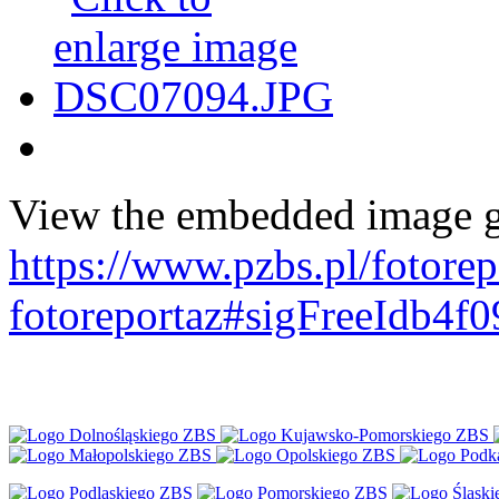
View the embedded image ga
https://www.pzbs.pl/fotorep
fotoreportaz#sigFreeIdb4f