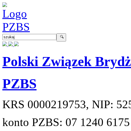
Polski Związek Bryd
PZBS
KRS
0000219753
, NIP:
52
konto PZBS:
07 1240 6175