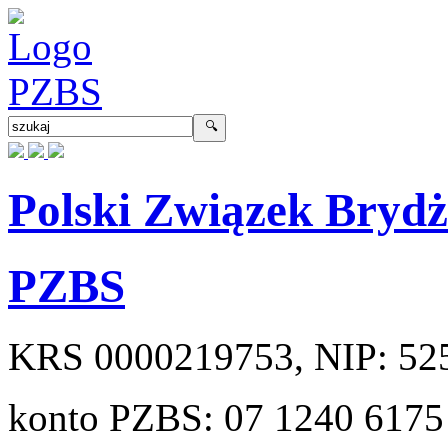
Polski Związek Bryd
PZBS
KRS
0000219753
, NIP:
52
konto PZBS:
07 1240 6175