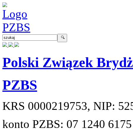
Polski Związek Bryd
PZBS
KRS
0000219753
, NIP:
52
konto PZBS:
07 1240 6175