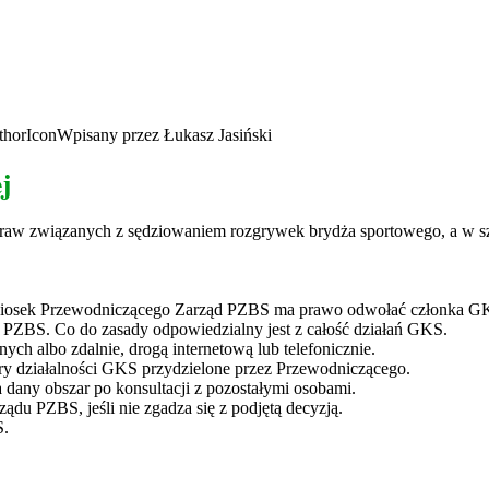
Wpisany przez Łukasz Jasiński
j
raw związanych z sędziowaniem rozgrywek brydża sportowego, a w s
niosek Przewodniczącego Zarząd PZBS ma prawo odwołać członka G
 PZBS. Co do zasady odpowiedzialny jest z całość działań GKS.
ch albo zdalnie, drogą internetową lub telefonicznie.
y działalności GKS przydzielone przez Przewodniczącego.
dany obszar po konsultacji z pozostałymi osobami.
u PZBS, jeśli nie zgadza się z podjętą decyzją.
S.