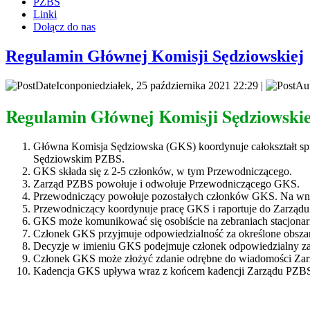
PZBS
Linki
Dołącz do nas
Regulamin Głównej Komisji Sędziowskiej
poniedziałek, 25 października 2021 22:29 |
Regulamin Głównej Komisji Sędziowskie
Główna Komisja Sędziowska (GKS) koordynuje całokształt sp
Sędziowskim PZBS.
GKS składa się z 2-5 członków, w tym Przewodniczącego.
Zarząd PZBS powołuje i odwołuje Przewodniczącego GKS.
Przewodniczący powołuje pozostałych członków GKS. Na w
Przewodniczący koordynuje pracę GKS i raportuje do Zarządu
GKS może komunikować się osobiście na zebraniach stacjonarny
Członek GKS przyjmuje odpowiedzialność za określone obszar
Decyzje w imieniu GKS podejmuje członek odpowiedzialny za 
Członek GKS może złożyć zdanie odrębne do wiadomości Zarząd
Kadencja GKS upływa wraz z końcem kadencji Zarządu PZB