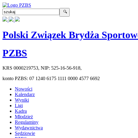
Polski Związek Brydża Sportow
PZBS
KRS
0000219753
, NIP:
525-16-56-918
,
konto PZBS:
07 1240 6175 1111 0000 4577 6692
Nowości
Kalendarz
Wyniki
Ligi
Kadra
Młodzież
Regulaminy
Wydawnictwa
Sędziowie