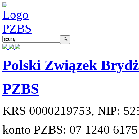
Polski Związek Bryd
PZBS
KRS
0000219753
, NIP:
52
konto PZBS:
07 1240 6175