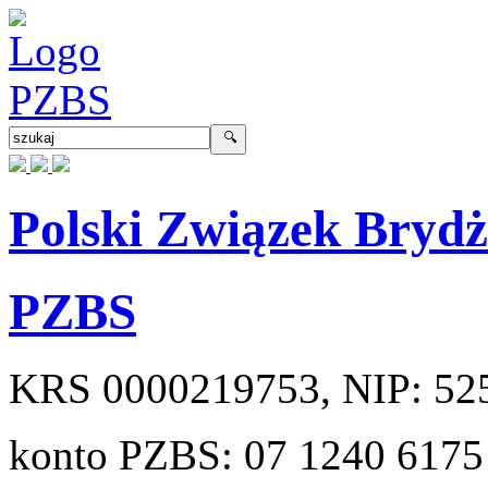
Polski Związek Bryd
PZBS
KRS
0000219753
, NIP:
52
konto PZBS:
07 1240 6175