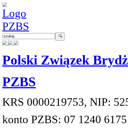
Polski Związek Bryd
PZBS
KRS
0000219753
, NIP:
52
konto PZBS:
07 1240 6175