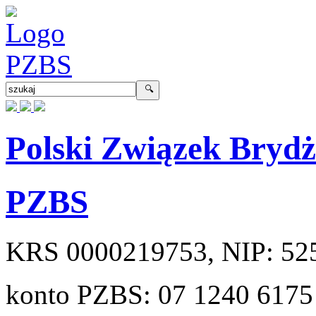
Polski Związek Bryd
PZBS
KRS
0000219753
, NIP:
52
konto PZBS:
07 1240 6175