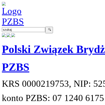
Polski Związek Bryd
PZBS
KRS
0000219753
, NIP:
52
konto PZBS:
07 1240 6175