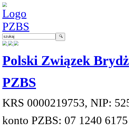
Polski Związek Bryd
PZBS
KRS
0000219753
, NIP:
52
konto PZBS:
07 1240 6175