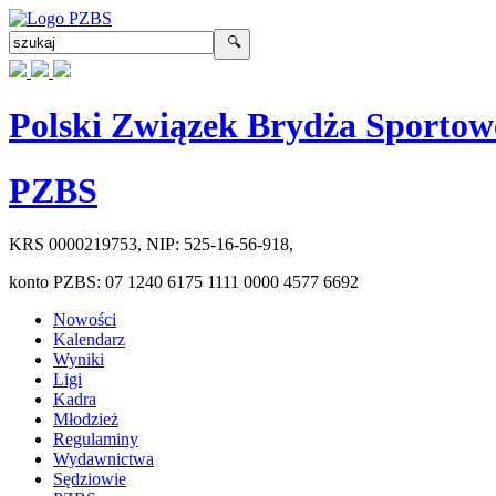
Polski Związek Brydża Sportow
PZBS
KRS
0000219753
, NIP:
525-16-56-918
,
konto PZBS:
07 1240 6175 1111 0000 4577 6692
Nowości
Kalendarz
Wyniki
Ligi
Kadra
Młodzież
Regulaminy
Wydawnictwa
Sędziowie