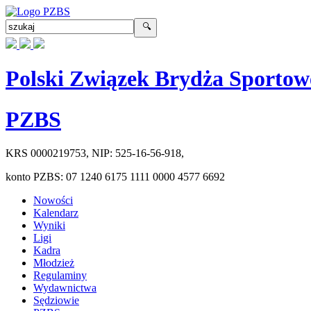
Polski Związek Brydża Sportow
PZBS
KRS
0000219753
, NIP:
525-16-56-918
,
konto PZBS:
07 1240 6175 1111 0000 4577 6692
Nowości
Kalendarz
Wyniki
Ligi
Kadra
Młodzież
Regulaminy
Wydawnictwa
Sędziowie