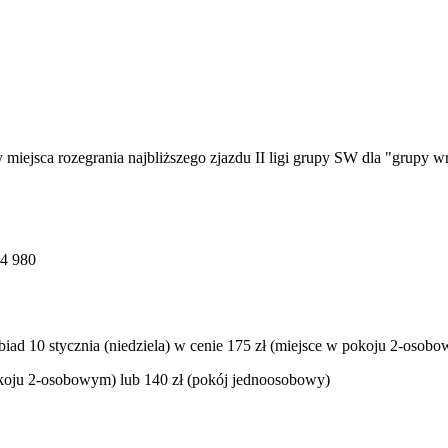
iejsca rozegrania najbliższego zjazdu II ligi grupy SW dla "grupy w
64 980
 i obiad 10 stycznia (niedziela) w cenie 175 zł (miejsce w pokoju 2-oso
pokoju 2-osobowym) lub 140 zł (pokój jednoosobowy)