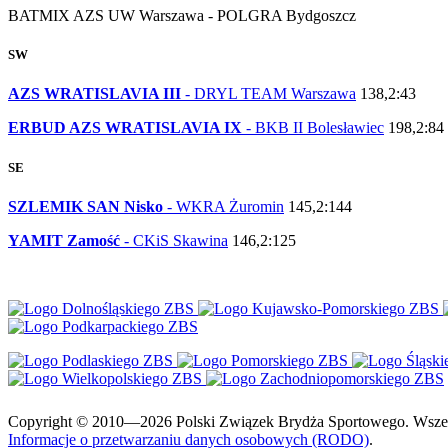
BATMIX AZS UW Warszawa - POLGRA Bydgoszcz
SW
AZS WRATISLAVIA III
- DRYL TEAM Warszawa
138,2:43
ERBUD AZS WRATISLAVIA IX
- BKB II Bolesławiec
198,2:84
SE
SZLEMIK SAN Nisko
- WKRA Żuromin
145,2:144
YAMIT Zamość
- CKiS Skawina
146,2:125
Copyright © 2010—2026 Polski Związek Brydża Sportowego. Wszelki
Informacje o przetwarzaniu danych osobowych (RODO)
.