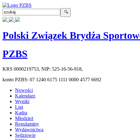
Polski Związek Brydża Sportow
PZBS
KRS
0000219753
, NIP:
525-16-56-918
,
konto PZBS:
07 1240 6175 1111 0000 4577 6692
Nowości
Kalendarz
Wyniki
Ligi
Kadra
Młodzież
Regulaminy
Wydawnictwa
Sędziowie