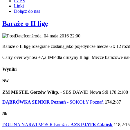
PZBS
Linki
Dołącz do nas
Baraże o II ligę
środa, 04 maja 2016 22:00
Baraże o II ligę rozegrane zostaną jako pojedyncze mecze 6 x 12 roz
Carry-over wynosi +7,2 IMP dla drużyny II ligi.
Mecze barażowe nale
Wyniki
NW
ZM MESTIL Gorzów Wlkp
. - SBS DAWID Nowa Sól 178,2:108
DĄBRÓWKA SENIOR Poznań
- SOKOŁY Poznań
174,2
:87
NE
DOLINA NARWI MOSiR Łomża -
AZS PJATK Gdańsk
118,2:15