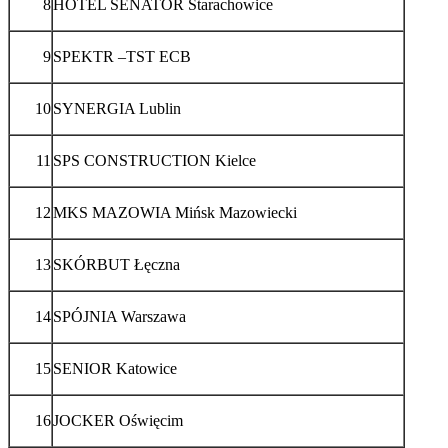
8
HOTEL SENATOR Starachowice
9
SPEKTR –TST ECB
10
SYNERGIA Lublin
11
SPS CONSTRUCTION Kielce
12
MKS MAZOWIA Mińsk Mazowiecki
13
SKÓRBUT Łęczna
14
SPÓJNIA Warszawa
15
SENIOR Katowice
16
JOCKER Oświęcim