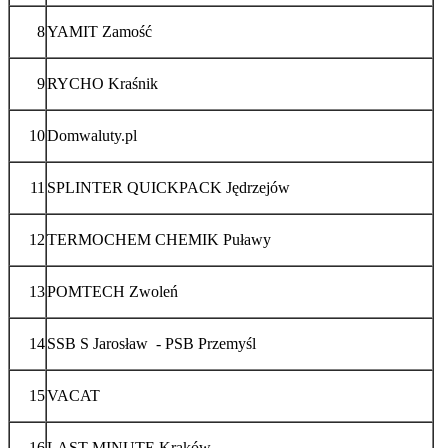
8
YAMIT Zamość
9
RYCHO Kraśnik
10
Domwaluty.pl
11
SPLINTER QUICKPACK Jędrzejów
12
TERMOCHEM CHEMIK Puławy
13
POMTECH Zwoleń
14
SSB S Jarosław - PSB Przemyśl
15
VACAT
16
LAST MINUTE Kraków