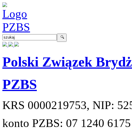
Polski Związek Bryd
PZBS
KRS
0000219753
, NIP:
52
konto PZBS:
07 1240 6175