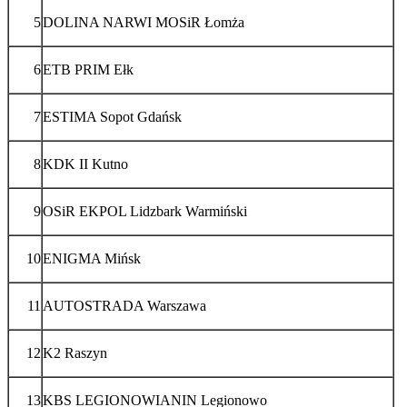
5
DOLINA NARWI MOSiR Łomża
6
ETB PRIM Ełk
7
ESTIMA Sopot Gdańsk
8
KDK II Kutno
9
OSiR EKPOL Lidzbark Warmiński
10
ENIGMA Mińsk
11
AUTOSTRADA Warszawa
12
K2 Raszyn
13
KBS LEGIONOWIANIN Legionowo