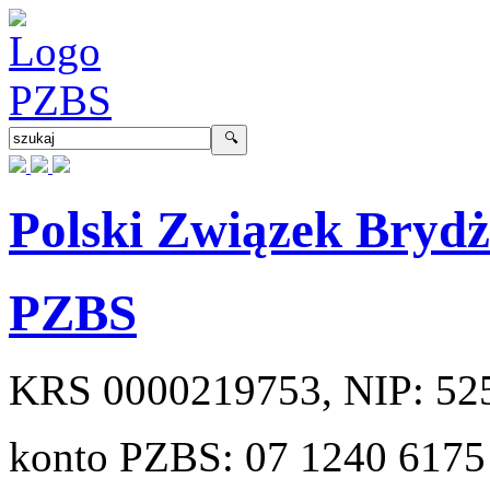
Polski Związek Bryd
PZBS
KRS
0000219753
, NIP:
52
konto PZBS:
07 1240 6175