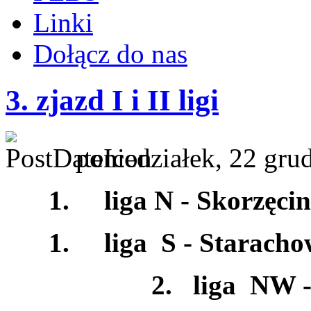
Linki
Dołącz do nas
3. zjazd I i II ligi
poniedziałek, 22 gru
1.
liga N - Skorzęcin
1.
liga S - Staracho
2. liga NW - W