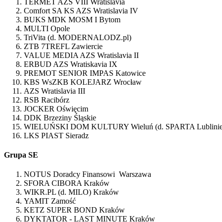
TERMET AZS VIII Wratislavia
Comfort SA KS AZS Wratislavia IV
BUKS MDK MOSM I Bytom
MULTI Opole
TriVita (d. MODERNALODZ.pl)
ZTB 7TREFL Zawiercie
VALUE MEDIA AZS Wratislavia II
ERBUD AZS Wratiskavia IX
PREMOT SENIOR IMPAS Katowice
KBS WsZKB KOLEJARZ Wrocław
AZS Wratislavia III
RSB Racibórz
JOCKER Oświęcim
DDK Brzeziny Śląskie
WIELUŃSKI DOM KULTURY Wieluń (d. SPARTA Lublinie
LKS PIAST Sieradz
Grupa SE
NOTUS Doradcy Finansowi Warszawa
SFORA CIBORA Kraków
WIKR.PL (d. MILO) Kraków
YAMIT Zamość
KETZ SUPER BOND Kraków
DYKTATOR - LAST MINUTE Kraków