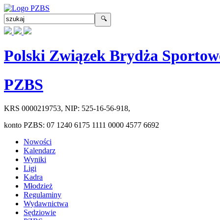
Polski Związek Brydża Sportow
PZBS
KRS
0000219753
, NIP:
525-16-56-918
,
konto PZBS:
07 1240 6175 1111 0000 4577 6692
Nowości
Kalendarz
Wyniki
Ligi
Kadra
Młodzież
Regulaminy
Wydawnictwa
Sędziowie