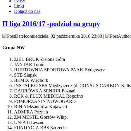
PZBS
Linki
Dołącz do nas
II liga 2016/17 -podział na grupy
niedziela, 02 października 2016 23:00 |
Grupa NW
ZIEL-BRUK Zielona Góra
JANTAR Toruń
HURTOWNIA SPORTOWA PAAK Bydgoszcz
STB Słupsk
BEMIX Więcbork
INSTALKO SBS Międzyrzecz (d. CONSUS CARBON Kalis
DĄBRÓWKA SENIOR Poznań
RCK & FLUX MEDICAL Rogoźno
POMORZANIN NOWOGARD
BIN Aleksandrów Kujawski
ADMIRA Poznań
ZM MESTIL Gorzów Wlkp.
UNIA II Leszno
FUNDACJA RBS Szczecin