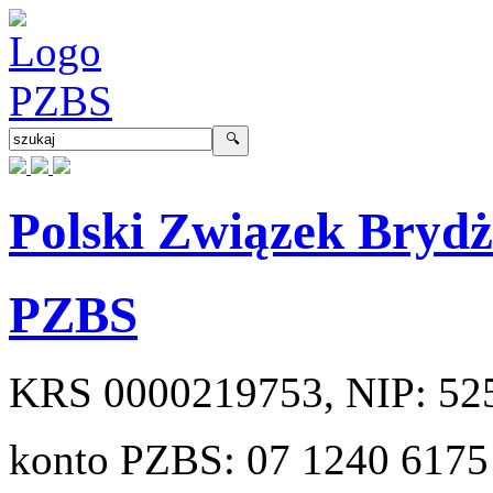
Polski Związek Bryd
PZBS
KRS
0000219753
, NIP:
52
konto PZBS:
07 1240 6175