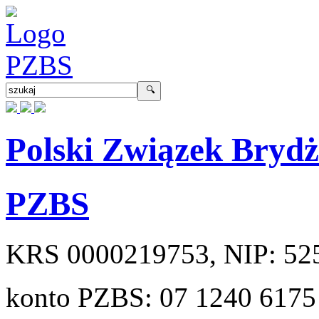
Polski Związek Bryd
PZBS
KRS
0000219753
, NIP:
52
konto PZBS:
07 1240 6175