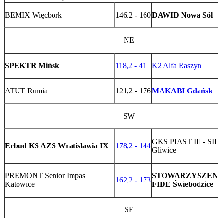
BEMIX Więcbork
146,2 - 160
DAWID Nowa Sól
NE
SPEKTR Mińsk
118,2 - 41
K2 Alfa Raszyn
ATUT Rumia
121,2 - 176
MAKABI Gdańsk
SW
GKS PIAST III - SIL
Erbud KS AZS Wratislawia IX
178,2 - 144
Gliwice
PREMONT Senior Impas
STOWARZYSZEN
162,2 - 173
Katowice
FIDE Świebodzice
SE