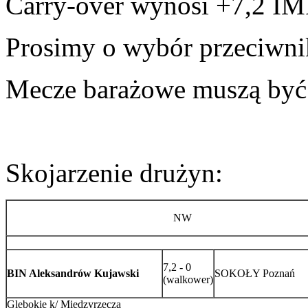
Carry-over wynosi +7,2 IMP 
Prosimy o wybór przeciwni
Mecze barażowe muszą być 
Skojarzenie drużyn:
NW
7,2 - 0
BIN Aleksandrów Kujawski
SOKOŁY Poznań
(walkower)
Glebokie k/ Miedzyrzecza