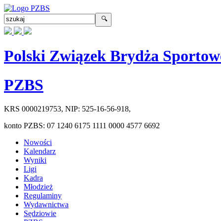
Polski Związek Brydża Sportow
PZBS
KRS
0000219753
, NIP:
525-16-56-918
,
konto PZBS:
07 1240 6175 1111 0000 4577 6692
Nowości
Kalendarz
Wyniki
Ligi
Kadra
Młodzież
Regulaminy
Wydawnictwa
Sędziowie