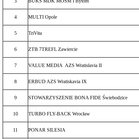
3
BUKS MDK MOSM I Bytom
4
MULTI Opole
5
TriVita
6
ZTB 7TREFL Zawiercie
7
VALUE MEDIA AZS Wratislavia II
8
ERBUD AZS Wratiskavia IX
9
STOWARZYSZENIE BONA FIDE Świebodzice
10
TURBO FLY-BACK Wrocław
11
PONAR SILESIA