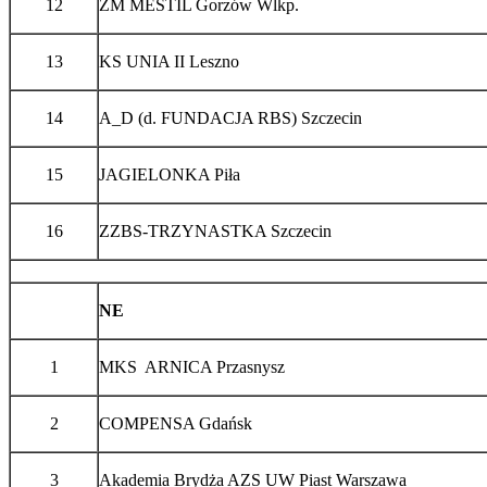
12
ZM MESTIL Gorzów Wlkp.
13
KS UNIA II Leszno
14
A_D (d. FUNDACJA RBS) Szczecin
15
JAGIELONKA Piła
16
ZZBS-TRZYNASTKA Szczecin
NE
1
MKS ARNICA Przasnysz
2
COMPENSA Gdańsk
3
Akademia Brydża AZS UW Piast Warszawa