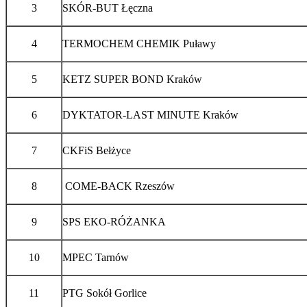
3
SKÓR-BUT Łęczna
4
TERMOCHEM CHEMIK Puławy
5
KETZ SUPER BOND Kraków
6
DYKTATOR-LAST MINUTE Kraków
7
CKFiS Bełżyce
8
COME-BACK Rzeszów
9
SPS EKO-RÓŻANKA
10
MPEC Tarnów
11
PTG Sokół Gorlice