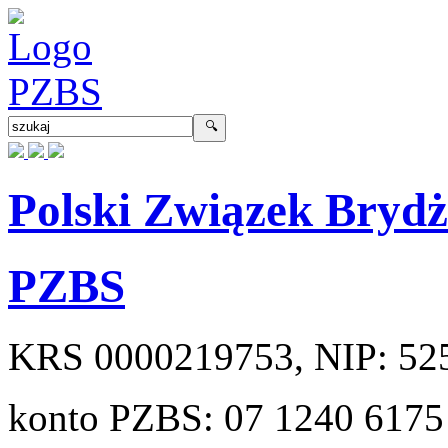
Polski Związek Bryd
PZBS
KRS
0000219753
, NIP:
52
konto PZBS:
07 1240 6175