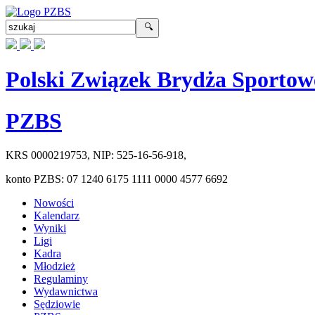
Polski Związek Brydża Sportow
PZBS
KRS
0000219753
, NIP:
525-16-56-918
,
konto PZBS:
07 1240 6175 1111 0000 4577 6692
Nowości
Kalendarz
Wyniki
Ligi
Kadra
Młodzież
Regulaminy
Wydawnictwa
Sędziowie