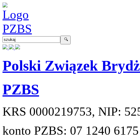
Polski Związek Bryd
PZBS
KRS
0000219753
, NIP:
52
konto PZBS:
07 1240 6175