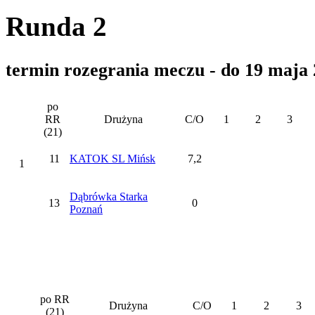
Runda 2
termin rozegrania meczu - do 19 maja
po
RR
Drużyna
C/O
1
2
3
(21)
11
KATOK SL Mińsk
7,2
1
Dąbrówka Starka
13
0
Poznań
po RR
Drużyna
C/O
1
2
3
(21)