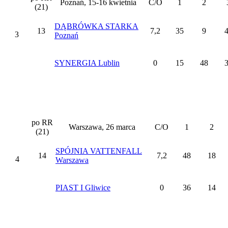
Poznań, 15-16 kwietnia
C/O
1
2
(21)
DĄBRÓWKA STARKA
13
7,2
35
9
3
Poznań
SYNERGIA Lublin
0
15
48
po RR
Warszawa, 26 marca
C/O
1
2
(21)
SPÓJNIA VATTENFALL
14
7,2
48
18
4
Warszawa
PIAST I Gliwice
0
36
14