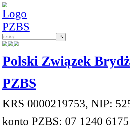
Polski Związek Bryd
PZBS
KRS
0000219753
, NIP:
52
konto PZBS:
07 1240 6175