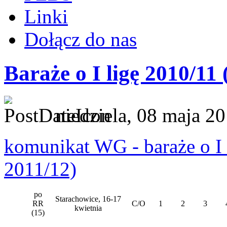
Linki
Dołącz do nas
Baraże o I ligę 2010/11 
niedziela, 08 maja 2
komunikat WG - baraże o I 
2011/12)
po
Starachowice, 16-17
RR
C/O
1
2
3
kwietnia
(15)