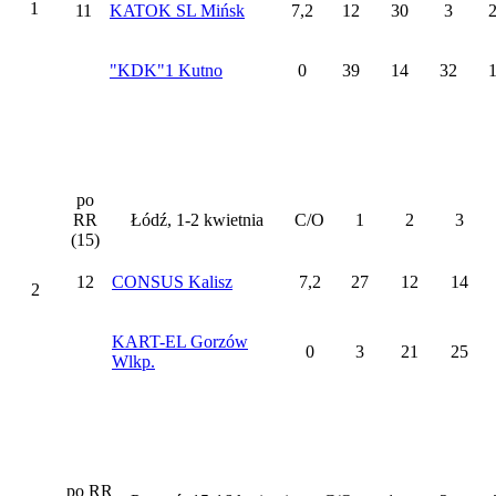
1
11
KATOK SL Mińsk
7,2
12
30
3
"KDK"1 Kutno
0
39
14
32
po
RR
Łódź, 1-2 kwietnia
C/O
1
2
3
(15)
12
CONSUS Kalisz
7,2
27
12
14
2
KART-EL Gorzów
0
3
21
25
Wlkp.
po RR