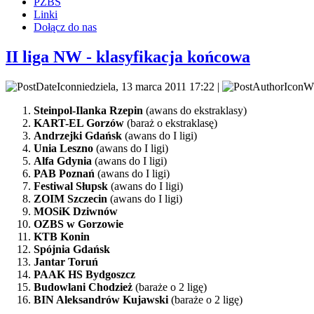
PZBS
Linki
Dołącz do nas
II liga NW - klasyfikacja końcowa
niedziela, 13 marca 2011 17:22 |
Wp
Steinpol-Ilanka Rzepin
(awans do ekstraklasy)
KART-EL Gorzów
(baraż o ekstraklasę)
Andrzejki Gdańsk
(awans do I ligi)
Unia Leszno
(awans do I ligi)
Alfa Gdynia
(awans do I ligi)
PAB Poznań
(awans do I ligi)
Festiwal Słupsk
(awans do I ligi)
ZOIM Szczecin
(awans do I ligi)
MOSiK Dziwnów
OZBS w Gorzowie
KTB Konin
Spójnia Gdańsk
Jantar Toruń
PAAK HS Bydgoszcz
Budowlani Chodzież
(baraże o 2 ligę)
BIN Aleksandrów Kujawski
(baraże o 2 ligę)