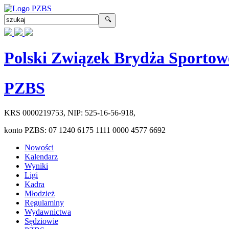
Polski Związek Brydża Sportow
PZBS
KRS
0000219753
, NIP:
525-16-56-918
,
konto PZBS:
07 1240 6175 1111 0000 4577 6692
Nowości
Kalendarz
Wyniki
Ligi
Kadra
Młodzież
Regulaminy
Wydawnictwa
Sędziowie