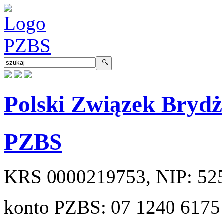
Polski Związek Bryd
PZBS
KRS
0000219753
, NIP:
52
konto PZBS:
07 1240 6175