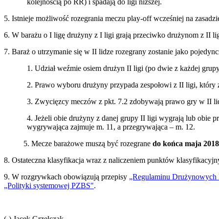
kolejnością po RR) i spadają do ligi niższej.
5. Istnieje możliwość rozegrania meczu play-off wcześniej na zasad
6. W barażu o I ligę drużyny z I ligi grają przeciwko drużynom z II l
7. Baraż o utrzymanie się w II lidze rozegrany zostanie jako pojedyn
1. Udział weźmie osiem drużyn II ligi (po dwie z każdej grup
2. Prawo wyboru drużyny przypada zespołowi z II ligi, który 
3. Zwycięzcy meczów z pkt. 7.2 zdobywają prawo gry w II li
4. Jeżeli obie drużyny z danej grupy II ligi wygrają lub obie
wygrywająca zajmuje m. 11, a przegrywająca – m. 12.
5. Mecze barażowe muszą być rozegrane
do końca maja 2018
8. Ostateczna klasyfikacja wraz z naliczeniem punktów klasyfikacy
9. W rozgrywkach obowiązują przepisy
„Regulaminu Drużynowych M
„Polityki systemowej PZBS"
.
(-) Jacek Grzelczak