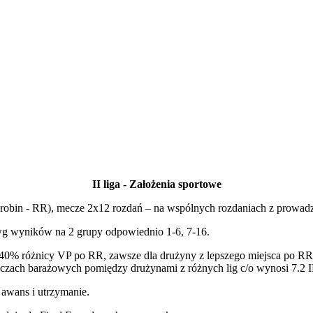
II liga - Założenia sportowe
obin - RR), mecze 2x12 rozdań – na wspólnych rozdaniach z prowadz
ł wg wyników na 2 grupy odpowiednio 1-6, 7-16.
i 40% różnicy VP po RR, zawsze dla drużyny z lepszego miejsca po R
eczach barażowych pomiędzy drużynami z różnych lig c/o wynosi 7.2 I
o awans i utrzymanie.