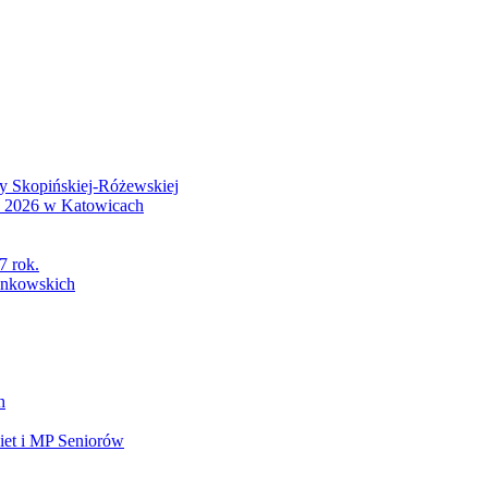
wy Skopińskiej-Różewskiej
S 2026 w Katowicach
7 rok.
łonkowskich
h
et i MP Seniorów