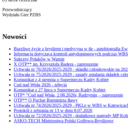
Przewodniczący
Wydziału Gier PZBS
Nowości
Burzliwe życie z brydżem i medycyną w tle - autobiografia E
Informacja dotycząca kontroli antydopingowych podczas WB
Sukcesy Polaków w Warnie
X OTP** im. Krzysztofa Bądera - zaproszenie
Uchwała nr 76/2026/2025-2029 - składki członkowskie na 202
Uchwała nr 75/2026/2025-2029 - zasady ustalania składek cz
Komunikat z 4 sierpnia o Supermeczu Kadry Kobiet
Cud nad Wisłą 2026 - zdjęcia
Komunikat z 27 lipca o Supermeczu Kadry Kobiet
OTP* "Cud nad Wisłą, 2.08.2026r, Radzymin, - zaproszenie
OTP** O Puchar Burmistrza Iławy
Uchwała nr 74/2026/2025-2029 - PKLe w WBS w Katowicac
Protokół z zebrania nr 13 w dniu 8.07.2026
Uchwała nr 72/2026/2025-2029 - dodatkowe nagrody MP Kobi
ASKO-TECH Mistrzostwa Polski Golfowo-Brydżowe