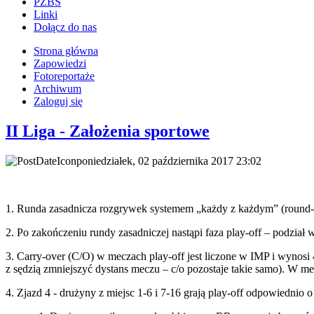
PZBS
Linki
Dołącz do nas
Strona główna
Zapowiedzi
Fotoreportaże
Archiwum
Zaloguj się
II Liga - Założenia sportowe
poniedziałek, 02 października 2017 23:02
1. Runda zasadnicza rozgrywek systemem „każdy z każdym” (round-r
2. Po zakończeniu rundy zasadniczej nastąpi faza play-off – podzia
3. Carry-over (C/O) w meczach play-off jest liczone w IMP i wynos
z sędzią zmniejszyć dystans meczu – c/o pozostaje takie samo). W m
4. Zjazd 4 - drużyny z miejsc 1-6 i 7-16 grają play-off odpowiednio 