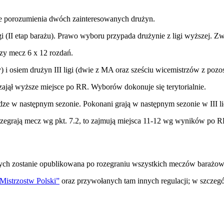
zie porozumienia dwóch zainteresowanych drużyn.
igi (II etap barażu). Prawo wyboru przypada drużynie z ligi wyższej. Zw
czy mecz 6 x 12 rozdań.
y) i osiem drużyn III ligi (dwie z MA oraz sześciu wicemistrzów z poz
zajął wyższe miejsce po RR. Wyborów dokonuje się terytorialnie.
dze w następnym sezonie. Pokonani grają w następnym sezonie w III li
 przegrają mecz wg pkt. 7.2, to zajmują miejsca 11-12 wg wyników po RR
jnych zostanie opublikowana po rozegraniu wszystkich meczów barażo
istrzostw Polski”
oraz przywołanych tam innych regulacji; w szcz