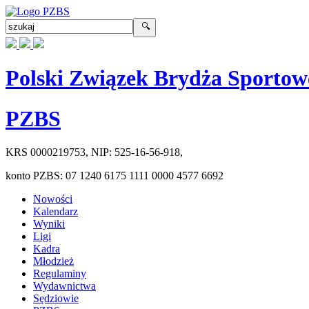
Polski Związek Brydża Sportow
PZBS
KRS
0000219753
, NIP:
525-16-56-918
,
konto PZBS:
07 1240 6175 1111 0000 4577 6692
Nowości
Kalendarz
Wyniki
Ligi
Kadra
Młodzież
Regulaminy
Wydawnictwa
Sędziowie