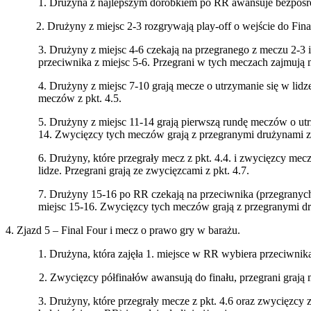
1. Drużyna z najlepszym dorobkiem po RR awansuje bezpośr
2. Drużyny z miejsc 2-3 rozgrywają play-off o wejście do Fina
3. Drużyny z miejsc 4-6 czekają na przegranego z meczu 2-3
przeciwnika z miejsc 5-6. Przegrani w tych meczach zajmują 
4. Drużyny z miejsc 7-10 grają mecze o utrzymanie się w lid
meczów z pkt. 4.5.
5. Drużyny z miejsc 11-14 grają pierwszą rundę meczów o utr
14. Zwycięzcy tych meczów grają z przegranymi drużynami z
6. Drużyny, które przegrały mecz z pkt. 4.4. i zwycięzcy mec
lidze. Przegrani grają ze zwycięzcami z pkt. 4.7.
7. Drużyny 15-16 po RR czekają na przeciwnika (przegranych
miejsc 15-16. Zwycięzcy tych meczów grają z przegranymi druż
4. Zjazd 5 – Final Four i mecz o prawo gry w barażu.
1. Drużyna, która zajęła 1. miejsce w RR wybiera przeciwnika
2. Zwycięzcy półfinałów awansują do finału, przegrani grają mecz
3. Drużyny, które przegrały mecze z pkt. 4.6 oraz zwycięzcy 