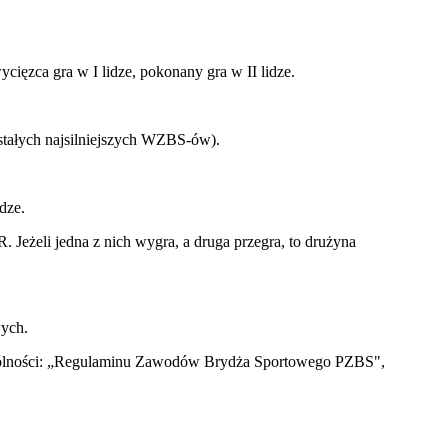
ycięzca gra w I lidze, pokonany gra w II lidze.
ostałych najsilniejszych WZBS-ów).
dze.
. Jeżeli jedna z nich wygra, a druga przegra, to drużyna
wych.
ególności: „Regulaminu Zawodów Brydża Sportowego PZBS",