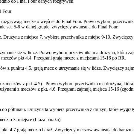
ednio do Final Four danych rozgrywek.
l Four
 i rozgrywają mecze o wejście do Final Four. Prawo wyboru przeciwnik
miejsca 5-6 w danej grupie, zwycięzcy awansują do Final Four.
ze. Drużyna z miejsca 7. wybiera przeciwnika z miejsc 9-10. Zwycięzc
zymanie się w lidze. Prawo wyboru przeciwnika ma drużyna, która zaję
 meczów pkt 4.4. Przegrani grają mecze z miejscami 15-16 po RR.
zów z punktu 4.5. grają mecz o utrzymanie się w lidze. Zwycięzcy zajmu
 z meczów z pkt. 4.5). Prawo wyboru przeciwnika ma drużyna, która 
ynami z meczów z pkt. 4.6. Przegrani zajmują miejsca 15-16 (zgodnie 
 do półfinału. Drużyna ta wybiera przeciwnika z drużyn, które wygrały
 o 3. miejsce (I faza barażu).
z pkt. 4.7 grają mecz o baraż. Zwycięzcy meczów awansują do barażu o