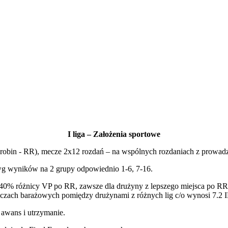
I liga – Założenia sportowe
obin - RR), mecze 2x12 rozdań – na wspólnych rozdaniach z prowadz
ł wg wyników na 2 grupy odpowiednio 1-6, 7-16.
i 40% różnicy VP po RR, zawsze dla drużyny z lepszego miejsca po R
eczach barażowych pomiędzy drużynami z różnych lig c/o wynosi 7.2 I
o awans i utrzymanie.