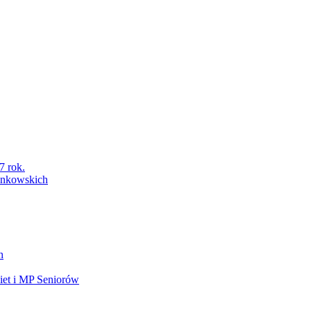
7 rok.
łonkowskich
h
et i MP Seniorów