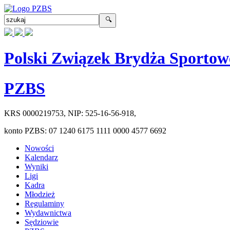
Polski Związek Brydża Sportow
PZBS
KRS
0000219753
, NIP:
525-16-56-918
,
konto PZBS:
07 1240 6175 1111 0000 4577 6692
Nowości
Kalendarz
Wyniki
Ligi
Kadra
Młodzież
Regulaminy
Wydawnictwa
Sędziowie