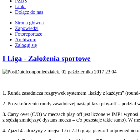
PZBS
Linki
Dołącz do nas
Strona główna
Zapowiedzi
Fotoreportaże
Archiwum
Zaloguj się
I Liga - Założenia sportowe
poniedziałek, 02 października 2017 23:04
1. Runda zasadnicza rozgrywek systemem „każdy z każdym” (round-r
2. Po zakończeniu rundy zasadniczej nastąpi faza play-off – podzia
3. Carry-over (C/O) w meczach play-off jest liczone w IMP i wynos
z sędzią zmniejszyć dystans meczu – c/o pozostaje takie samo). W m
4. Zjazd 4 - drużyny z miejsc 1-6 i 7-16 grają play-off odpowiednio 