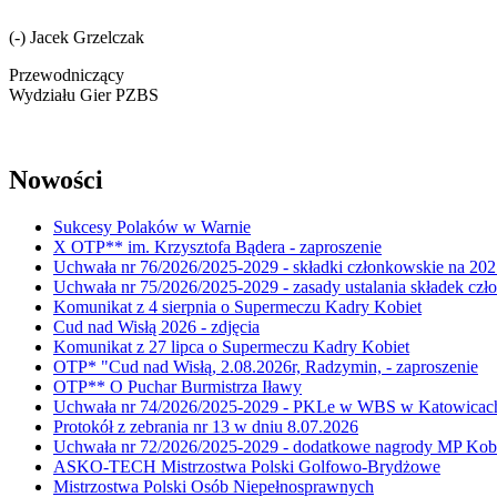
(-) Jacek Grzelczak
Przewodniczący
Wydziału Gier PZBS
Nowości
Sukcesy Polaków w Warnie
X OTP** im. Krzysztofa Bądera - zaproszenie
Uchwała nr 76/2026/2025-2029 - składki członkowskie na 202
Uchwała nr 75/2026/2025-2029 - zasady ustalania składek cz
Komunikat z 4 sierpnia o Supermeczu Kadry Kobiet
Cud nad Wisłą 2026 - zdjęcia
Komunikat z 27 lipca o Supermeczu Kadry Kobiet
OTP* "Cud nad Wisłą, 2.08.2026r, Radzymin, - zaproszenie
OTP** O Puchar Burmistrza Iławy
Uchwała nr 74/2026/2025-2029 - PKLe w WBS w Katowicac
Protokół z zebrania nr 13 w dniu 8.07.2026
Uchwała nr 72/2026/2025-2029 - dodatkowe nagrody MP Kobi
ASKO-TECH Mistrzostwa Polski Golfowo-Brydżowe
Mistrzostwa Polski Osób Niepełnosprawnych