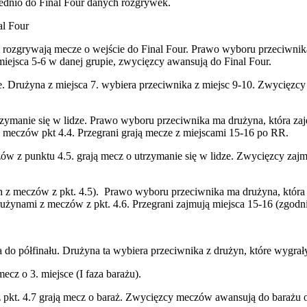
ednio do Final Four danych rozgrywek.
l Four
 i rozgrywają mecze o wejście do Final Four. Prawo wyboru przeciwnik
miejsca 5-6 w danej grupie, zwycięzcy awansują do Final Four.
ze. Drużyna z miejsca 7. wybiera przeciwnika z miejsc 9-10. Zwycięzc
zymanie się w lidze. Prawo wyboru przeciwnika ma drużyna, która zaję
 meczów pkt 4.4. Przegrani grają mecze z miejscami 15-16 po RR.
zów z punktu 4.5. grają mecz o utrzymanie się w lidze. Zwycięzcy zajmu
 z meczów z pkt. 4.5). Prawo wyboru przeciwnika ma drużyna, która 
ynami z meczów z pkt. 4.6. Przegrani zajmują miejsca 15-16 (zgodnie 
 do półfinału. Drużyna ta wybiera przeciwnika z drużyn, które wygrały
 o 3. miejsce (I faza barażu).
z pkt. 4.7 grają mecz o baraż. Zwycięzcy meczów awansują do barażu o