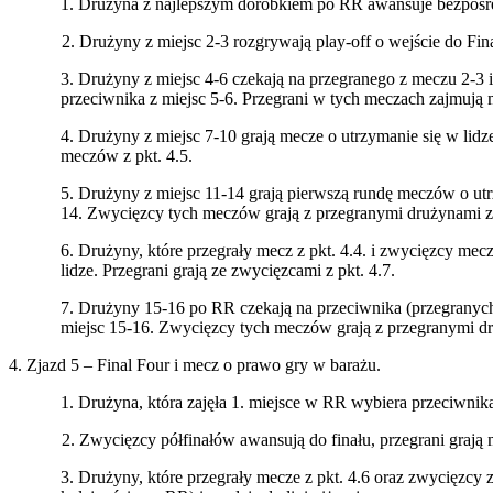
1. Drużyna z najlepszym dorobkiem po RR awansuje bezpośr
2. Drużyny z miejsc 2-3 rozgrywają play-off o wejście do Fina
3. Drużyny z miejsc 4-6 czekają na przegranego z meczu 2-3
przeciwnika z miejsc 5-6. Przegrani w tych meczach zajmują 
4. Drużyny z miejsc 7-10 grają mecze o utrzymanie się w lid
meczów z pkt. 4.5.
5. Drużyny z miejsc 11-14 grają pierwszą rundę meczów o utr
14. Zwycięzcy tych meczów grają z przegranymi drużynami z
6. Drużyny, które przegrały mecz z pkt. 4.4. i zwycięzcy mec
lidze. Przegrani grają ze zwycięzcami z pkt. 4.7.
7. Drużyny 15-16 po RR czekają na przeciwnika (przegranych
miejsc 15-16. Zwycięzcy tych meczów grają z przegranymi druż
4. Zjazd 5 – Final Four i mecz o prawo gry w barażu.
1. Drużyna, która zajęła 1. miejsce w RR wybiera przeciwnika
2. Zwycięzcy półfinałów awansują do finału, przegrani grają mecz
3. Drużyny, które przegrały mecze z pkt. 4.6 oraz zwycięzcy 