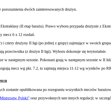
zie porozumienia dwóch zainteresowanych drużyn.
 Ekstraklasy (II etap barażu). Prawo wyboru przypada drużynie z Ekstr
zy mecz 6 x 12 rozdań.
) i cztery drużyny II ligi (po jednej z grupy) zajmujące w swoich grupa
ją przeciwnika (z drużyn II ligi). Wyboru dokonuje się terytorialnie.
ze w następnym sezonie. Pokonani grają w następnym sezonie w II lid
przegrają mecz wg pkt. 7.2, to zajmują miejsca 11-12 wg wyników po RR.
2018
jnych zostanie opublikowana po rozegraniu wszystkich meczów barażo
istrzostw Polski”
oraz przywołanych tam innych regulacji; w szcz