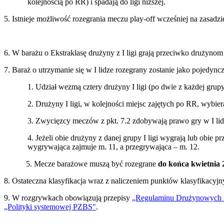
kolejnością po RR) i spadają do ligi niższej.
5. Istnieje możliwość rozegrania meczu play-off wcześniej na zasad
6. W barażu o Ekstraklasę drużyny z I ligi grają przeciwko drużynom
7. Baraż o utrzymanie się w I lidze rozegrany zostanie jako pojedync
1. Udział wezmą cztery drużyny I ligi (po dwie z każdej grupy
2. Drużyny I ligi, w kolejności miejsc zajętych po RR, wybiera
3. Zwycięzcy meczów z pkt. 7.2 zdobywają prawo gry w I lid
4. Jeżeli obie drużyny z danej grupy I ligi wygrają lub obie 
wygrywająca zajmuje m. 11, a przegrywająca – m. 12.
5. Mecze barażowe muszą być rozegrane
do końca kwietnia 
8. Ostateczna klasyfikacja wraz z naliczeniem punktów klasyfikacy
9. W rozgrywkach obowiązują przepisy
„Regulaminu Drużynowych M
„Polityki systemowej PZBS"
.