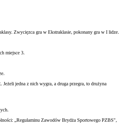
aklasy. Zwycięzca gra w Ekstraklasie, pokonany gra w I lidze.
ch miejsce 3.
ze.
 Jeżeli jedna z nich wygra, a druga przegra, to drużyna
wych.
ególności: „Regulaminu Zawodów Brydża Sportowego PZBS",