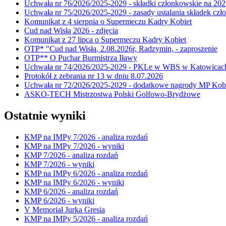
Uchwała nr 76/2026/2025-2029 - składki członkowskie na 202
Uchwała nr 75/2026/2025-2029 - zasady ustalania składek cz
Komunikat z 4 sierpnia o Supermeczu Kadry Kobiet
Cud nad Wisłą 2026 - zdjęcia
Komunikat z 27 lipca o Supermeczu Kadry Kobiet
OTP* "Cud nad Wisłą, 2.08.2026r, Radzymin, - zaproszenie
OTP** O Puchar Burmistrza Iławy
Uchwała nr 74/2026/2025-2029 - PKLe w WBS w Katowicac
Protokół z zebrania nr 13 w dniu 8.07.2026
Uchwała nr 72/2026/2025-2029 - dodatkowe nagrody MP Kobi
ASKO-TECH Mistrzostwa Polski Golfowo-Brydżowe
Ostatnie wyniki
KMP na IMPy 7/2026 - analiza rozdań
KMP na IMPy 7/2026 - wyniki
KMP 7/2026 - analiza rozdań
KMP 7/2026 - wyniki
KMP na IMPy 6/2026 - analiza rozdań
KMP na IMPy 6/2026 - wyniki
KMP 6/2026 - analiza rozdań
KMP 6/2026 - wyniki
V Memoriał Jurka Gresia
KMP na IMPy 5/2026 - analiza rozdań