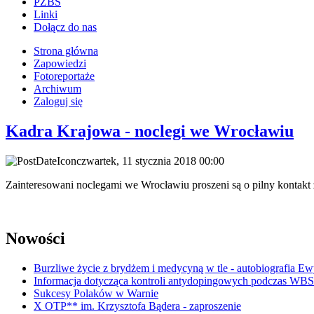
PZBS
Linki
Dołącz do nas
Strona główna
Zapowiedzi
Fotoreportaże
Archiwum
Zaloguj się
Kadra Krajowa - noclegi we Wrocławiu
czwartek, 11 stycznia 2018 00:00
Zainteresowani noclegami we Wrocławiu proszeni są o pilny kontak
Nowości
Burzliwe życie z brydżem i medycyną w tle - autobiografia E
Informacja dotycząca kontroli antydopingowych podczas WB
Sukcesy Polaków w Warnie
X OTP** im. Krzysztofa Bądera - zaproszenie