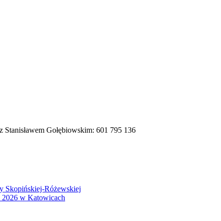
t z Stanisławem Gołębiowskim: 601 795 136
wy Skopińskiej-Różewskiej
S 2026 w Katowicach