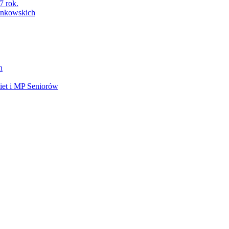
7 rok.
łonkowskich
h
et i MP Seniorów