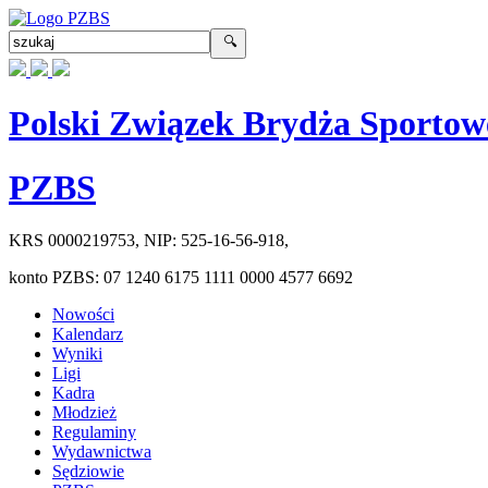
Polski Związek Brydża Sportow
PZBS
KRS
0000219753
, NIP:
525-16-56-918
,
konto PZBS:
07 1240 6175 1111 0000 4577 6692
Nowości
Kalendarz
Wyniki
Ligi
Kadra
Młodzież
Regulaminy
Wydawnictwa
Sędziowie