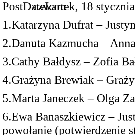
czwartek, 18 styczni
1.Katarzyna Dufrat – Just
2.Danuta Kazmucha – Anna
3.Cathy Bałdysz – Zofia B
4.Grażyna Brewiak – Graż
5.Marta Janeczek – Olga Z
6.Ewa Banaszkiewicz – Jus
powołanie (potwierdzenie s