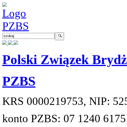
Polski Związek Bryd
PZBS
KRS
0000219753
, NIP:
52
konto PZBS:
07 1240 6175