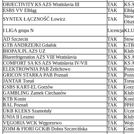
OBJECTIVITY KS AZS Wratislavia III
TAK
KS 
ESBS VV Elbląg
TAK
Elbl
Stow
SYNTEX ŁĄCZNOŚĆ Łowicz
TAK
Olsz
I LIGA grupa N
Licencja
KLUB
AD Szczecin
TAK
Stow
GTB ANDRZEJKI Gdańsk
TAK
GTB 
BIOPAX.PL AZS UZ
TAK
Klub
Bluerefrigeration AZS VIII Wratislavia
TAK
KS A
COMFORT SA KS AZS Wratislavia IV/VII
TAK
KS A
ELEKTROWNIA PAB Żelichowo
TAK
Pozn
GRICON STARKA PAB Poznań
TAK
Pozn
JANTAR Toruń
TAK
Toru
GSBS KART-EL Gorzów
TAK
Gorz
GAMBLING Zamek Ciechanów
TAK
Klub
KTB Konin
TAK
Koni
RAL Poznań
TAK
PPHU
UKB KLEKS Szamotuły
TAK
Uczn
UNIA II Leszno
TAK
Klub
VĘGORIA WCK Węgorzewo
TAK
Wojs
ZOIM & FIORI GCKiB Dobra Szczecińska
TAK
Gmin