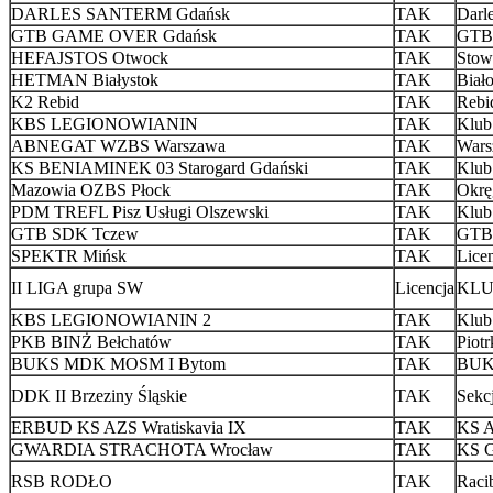
DARLES SANTERM Gdańsk
TAK
Darle
GTB GAME OVER Gdańsk
TAK
GTB 
HEFAJSTOS Otwock
TAK
Stow
HETMAN Białystok
TAK
Biał
K2 Rebid
TAK
Rebid
KBS LEGIONOWIANIN
TAK
Klub
ABNEGAT WZBS Warszawa
TAK
Wars
KS BENIAMINEK 03 Starogard Gdański
TAK
Klub
Mazowia OZBS Płock
TAK
Okrę
PDM TREFL Pisz Usługi Olszewski
TAK
Klub
GTB SDK Tczew
TAK
GTB 
SPEKTR Mińsk
TAK
Lice
II LIGA grupa SW
Licencja
KLUB
KBS LEGIONOWIANIN 2
TAK
Klub
PKB BINŻ Bełchatów
TAK
Piot
BUKS MDK MOSM I Bytom
TAK
BUK
DDK II Brzeziny Śląskie
TAK
Sekc
ERBUD KS AZS Wratiskavia IX
TAK
KS A
GWARDIA STRACHOTA Wrocław
TAK
KS 
RSB RODŁO
TAK
Raci