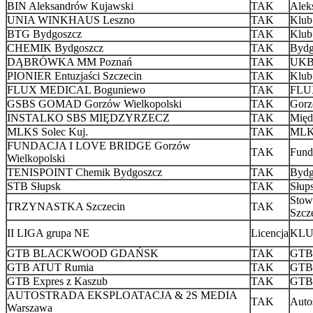
BIN Aleksandrów Kujawski
TAK
Alek
UNIA WINKHAUS Leszno
TAK
Klub
BTG Bydgoszcz
TAK
Klub
CHEMIK Bydgoszcz
TAK
Bydg
DĄBRÓWKA MM Poznań
TAK
UKB
PIONIER Entuzjaści Szczecin
TAK
Klub
FLUX MEDICAL Boguniewo
TAK
FLUX
GSBS GOMAD Gorzów Wielkopolski
TAK
Gorz
INSTALKO SBS MIĘDZYRZECZ
TAK
Międ
MLKS Solec Kuj.
TAK
ML
FUNDACJA I LOVE BRIDGE Gorzów
TAK
Fund
Wielkopolski
TENISPOINT Chemik Bydgoszcz
TAK
Bydg
STB Słupsk
TAK
Słup
Stow
TRZYNASTKA Szczecin
TAK
Szcz
II LIGA grupa NE
Licencja
KLUB
GTB BLACKWOOD GDAŃSK
TAK
GTB 
GTB ATUT Rumia
TAK
GTB 
GTB Expres z Kaszub
TAK
GTB 
AUTOSTRADA EKSPLOATACJA & 2S MEDIA
TAK
Auto
Warszawa