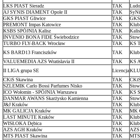
LKS PIAST Sieradz
TAK
Ludo
AJ SYNIS DIAMENT Opole II
TAK
SyNi
GKS PIAST Gliwice
TAK
GKS 
PREMONT Impas Katowice
TAK
Klub
KSBS SPÓJNIA Kalisz
TAK
Kali
INVENIO BONA FIDE Świebodzice
TAK
Stow
TURBO FLY-BACK Wrocław
TAK
KS T
KS BARD13 Franciszków
TAK
Klub
VALUEMEDIA AZS Wratislavia II
TAK
KS A
II LIGA grupa SE
Licencja
KLUB
CKiS Skawina
TAK
CKiS
SZLEMIK Carlo Bossi Parfumes Nisko
TAK
Stow
ICO Wołomin - SPÓJNIA Warszawa
TAK
KS S
DANMAR AWANS Skarżysko Kamienna
TAK
Stow
J&J Kraków
TAK
Klub
MK GALICJA Kraków
TAK
MK G
LAST MINUTE Kraków
TAK
Klub
WISŁOKA Dębica
TAK
Klub
AZS AGH Kraków
TAK
AZS
MTS PIAST Skawina
TAK
MTS 