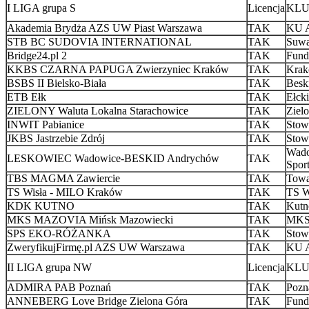
I LIGA grupa S
Licencja
KLUB
Akademia Brydża AZS UW Piast Warszawa
TAK
KU 
STB BC SUDOVIA INTERNATIONAL
TAK
Suwa
Bridge24.pl 2
TAK
Fund
KKBS CZARNA PAPUGA Zwierzyniec Kraków
TAK
Krak
BSBS II Bielsko-Biała
TAK
Besk
ETB Ełk
TAK
Ełck
ZIELONY Waluta Lokalna Starachowice
TAK
Ziel
INWIT Pabianice
TAK
Stow
JKBS Jastrzebie Zdrój
TAK
Stow
Wado
LESKOWIEC Wadowice-BESKID Andrychów
TAK
Spor
TBS MAGMA Zawiercie
TAK
Towa
TS Wisła - MILO Kraków
TAK
TS W
KDK KUTNO
TAK
Kutn
MKS MAZOVIA Mińsk Mazowiecki
TAK
MKS
SPS EKO-RÓŻANKA
TAK
Stow
ZweryfikujFirmę.pl AZS UW Warszawa
TAK
KU 
II LIGA grupa NW
Licencja
KLUB
ADMIRA PAB Poznań
TAK
Pozn
ANNEBERG Love Bridge Zielona Góra
TAK
Fund