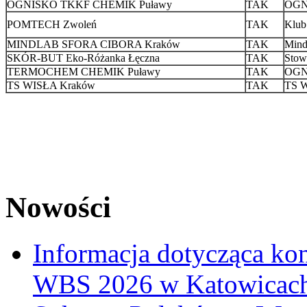
OGNISKO TKKF CHEMIK Puławy
TAK
OGN
POMTECH Zwoleń
TAK
Klub
MINDLAB SFORA CIBORA Kraków
TAK
Mindl
SKÓR-BUT Eko-Różanka Łęczna
TAK
Stow
TERMOCHEM CHEMIK Puławy
TAK
OGN
TS WISŁA Kraków
TAK
TS W
Nowości
Informacja dotycząca ko
WBS 2026 w Katowicac