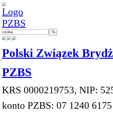
Polski Związek Bryd
PZBS
KRS
0000219753
, NIP:
52
konto PZBS:
07 1240 6175