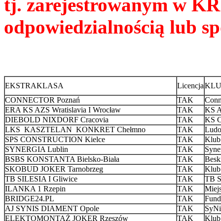
tj. zarejestrowanym w KR
odpowiedzialnością lub s
EKSTRAKLASA
Licencja
KLUB
CONNECTOR Poznań
TAK
Conne
ERA KS AZS Wratislavia I Wrocław
TAK
KS A
DIEBOLD NIXDORF Cracovia
TAK
KS C
LKS KASZTELAN KONKRET Chełmno
TAK
Ludo
SPS CONSTRUCTION Kielce
TAK
Klub
SYNERGIA Lublin
TAK
Syner
BSBS KONSTANTA Bielsko-Biała
TAK
Besk
SKOBUD JOKER Tarnobrzeg
TAK
Klub
TB SILESIA I Gliwice
TAK
TB S
ILANKA 1 Rzepin
TAK
Miej
BRIDGE24.PL
TAK
Fund
AJ SYNIS DIAMENT Opole
TAK
SyNi
ELEKTOMONTAŻ JOKER Rzeszów
TAK
Klub