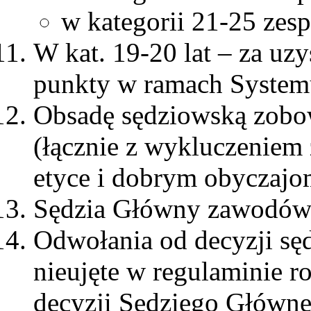
w kategorii 21-25 zes
W kat. 19-20 lat – za uz
punkty w ramach System
Obsadę sędziowską zobow
(łącznie z wykluczeniem 
etyce i dobrym obyczajo
Sędzia Główny zawodów:
Odwołania od decyzji sę
nieujęte w regulaminie r
decyzji Sędziego Główne