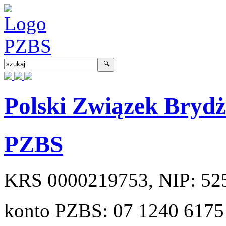
Polski Związek Bryd
PZBS
KRS
0000219753
, NIP:
52
konto PZBS:
07 1240 6175