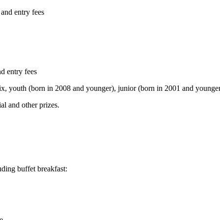
 and entry fees
nd entry fees
mix, youth (born in 2008 and younger), junior (born in 2001 and younger
al and other prizes.
ding buffet breakfast:
e.