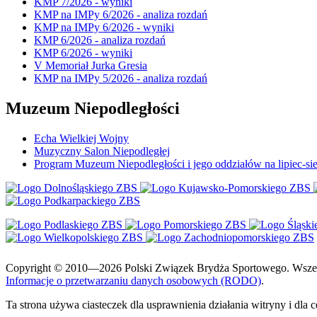
KMP 7/2026 - wyniki
KMP na IMPy 6/2026 - analiza rozdań
KMP na IMPy 6/2026 - wyniki
KMP 6/2026 - analiza rozdań
KMP 6/2026 - wyniki
V Memoriał Jurka Gresia
KMP na IMPy 5/2026 - analiza rozdań
Muzeum Niepodległości
Echa Wielkiej Wojny
Muzyczny Salon Niepodległej
Program Muzeum Niepodległości i jego oddziałów na lipiec-sie
Copyright © 2010—2026 Polski Związek Brydża Sportowego. Wszelki
Informacje o przetwarzaniu danych osobowych (RODO)
.
Ta strona używa ciasteczek dla usprawnienia działania witryny i dla 