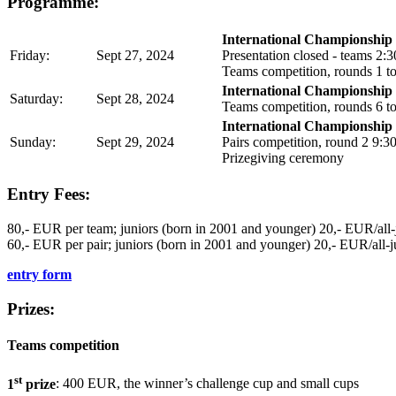
Programme:
International Championship 
Friday:
Sept 27, 2024
Presentation closed - teams 2:3
Teams competition, rounds 1 to
International Championship 
Saturday:
Sept 28, 2024
Teams competition, rounds 6 to
International Championship 
Sunday:
Sept 29, 2024
Pairs competition, round 2 9:3
Prizegiving ceremony
Entry Fees:
80,- EUR per team; juniors (born in 2001 and younger) 20,- EUR/all-
60,- EUR per pair; juniors (born in 2001 and younger) 20,- EUR/all-j
entry form
Prizes:
Teams competition
st
1
prize
: 400 EUR, the winner’s challenge cup and small cups