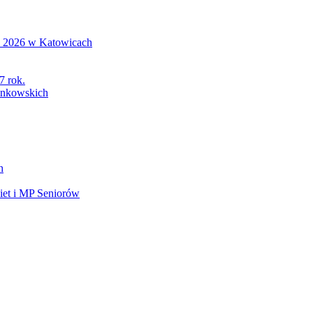
S 2026 w Katowicach
7 rok.
łonkowskich
h
et i MP Seniorów