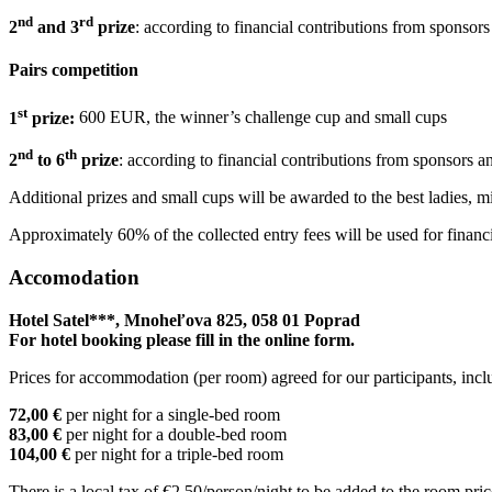
nd
rd
2
and 3
prize
: according to financial contributions from sponsors
Pairs competition
st
1
prize:
600 EUR, the winner’s challenge cup and small cups
nd
th
2
to 6
prize
: according to financial contributions from sponsors a
Additional prizes and small cups will be awarded to the best ladies, 
Approximately 60% of the collected entry fees will be used for financi
Accomodation
Hotel Satel***, Mnoheľova 825, 058 01 Poprad
For hotel booking please fill in the online form.
Prices for accommodation (per room) agreed for our participants, inclu
72,00 €
per night for a single-bed room
83,00 €
per night for a double-bed room
104,00 €
per night for a triple-bed room
There is a local tax of €2.50/person/night to be added to the room pric