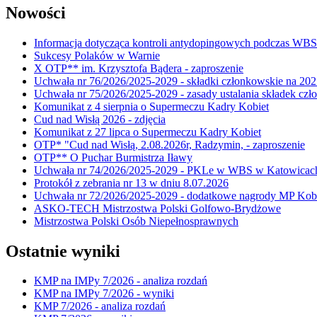
Nowości
Informacja dotycząca kontroli antydopingowych podczas WB
Sukcesy Polaków w Warnie
X OTP** im. Krzysztofa Bądera - zaproszenie
Uchwała nr 76/2026/2025-2029 - składki członkowskie na 202
Uchwała nr 75/2026/2025-2029 - zasady ustalania składek cz
Komunikat z 4 sierpnia o Supermeczu Kadry Kobiet
Cud nad Wisłą 2026 - zdjęcia
Komunikat z 27 lipca o Supermeczu Kadry Kobiet
OTP* "Cud nad Wisłą, 2.08.2026r, Radzymin, - zaproszenie
OTP** O Puchar Burmistrza Iławy
Uchwała nr 74/2026/2025-2029 - PKLe w WBS w Katowicac
Protokół z zebrania nr 13 w dniu 8.07.2026
Uchwała nr 72/2026/2025-2029 - dodatkowe nagrody MP Kobi
ASKO-TECH Mistrzostwa Polski Golfowo-Brydżowe
Mistrzostwa Polski Osób Niepełnosprawnych
Ostatnie wyniki
KMP na IMPy 7/2026 - analiza rozdań
KMP na IMPy 7/2026 - wyniki
KMP 7/2026 - analiza rozdań