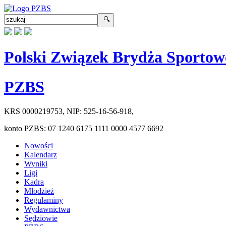
Polski Związek Brydża Sportow
PZBS
KRS
0000219753
, NIP:
525-16-56-918
,
konto PZBS:
07 1240 6175 1111 0000 4577 6692
Nowości
Kalendarz
Wyniki
Ligi
Kadra
Młodzież
Regulaminy
Wydawnictwa
Sędziowie