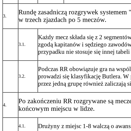
Rundę zasadniczą rozgrywek systemem "
3.
w trzech zjazdach po 5 meczów.
Każdy mecz składa się z 2 segmentów
zgodą kapitanów i sędziego zawodów
3.1.
przypadku nie stosuje się innej tabeli
Podczas RR obowiązuje gra na wspóln
prowadzi się klasyfikację Butlera. 
3.2.
przez jedną grupę również zaliczają si
Po zakończeniu RR rozgrywane są mecze 
4.
końcowym miejscu w lidze.
Drużyny z miejsc 1-8 walczą o awans
4.1.