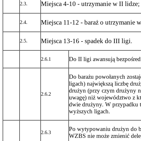
Miejsca 4-10 - utrzymanie w II lidze;
2.3.
Miejsca 11-12 - baraż o utrzymanie w 
2.4.
Miejsca 13-16 - spadek do III ligi.
2.5.
Do II ligi awansują bezpośre
2.6.1
Do barażu powołanych zostaj
ligach) największą liczbę dr
drużyn (przy czym drużyny ni
2.6.2
uwagę) niż województwo z kt
dwie drużyny. W przypadku ta
wyższych ligach.
Po wytypowaniu drużyn do ba
2.6.3
WZBS nie może zmienić deleg