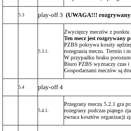
play-off 3
(UWAGA!!! rozgrywany p
5.3
Zwycięzcy meczów z punktu 5.
Ten mecz jest rozgrywany p
PZBS pokrywa koszty sędzieg
rozegrania meczu. Termin i m
5.3.1.
W przypadku braku porozumi
Biuro PZBS wyznaczy czas i mi
Gospodarzami meczów są druż
play-off 4
5.4
Przegrany meczu 5.2.1 gra pr
rozegrany podczas piątego z
5.4.1.
zwraca kosztów organizacji z