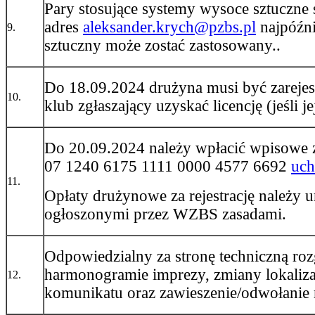
Pary stosujące systemy wysoce sztuczne
adres
aleksander.krych@pzbs.pl
najpóźni
9.
sztuczny może zostać zastosowany..
Do 18.09.2024 drużyna musi być zarej
10.
klub zgłaszający uzyskać licencję (jeśli je
Do 20.09.2024 należy wpłacić wpisowe 
07 1240 6175 1111 0000 4577 6692
uch
11.
Opłaty drużynowe za rejestrację należ
ogłoszonymi przez WZBS zasadami.
Odpowiedzialny za stronę techniczną ro
harmonogramie imprezy, zmiany lokaliza
12.
komunikatu oraz zawieszenie/odwołanie