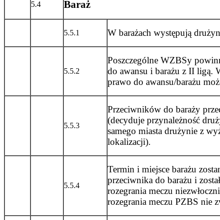
Baraż
5.4
W barażach występują drużyny
5.5.1
Poszczególne WZBSy powinn
do awansu i barażu z II ligą
5.5.2
prawo do awansu/barażu moż
Przeciwników do baraży przed
(decyduje przynależność druży
5.5.3
samego miasta drużynie z wyż
lokalizacji).
Termin i miejsce barażu zost
przeciwnika do barażu i zost
5.5.4
rozegrania meczu niezwłoczn
rozegrania meczu PZBS nie zw