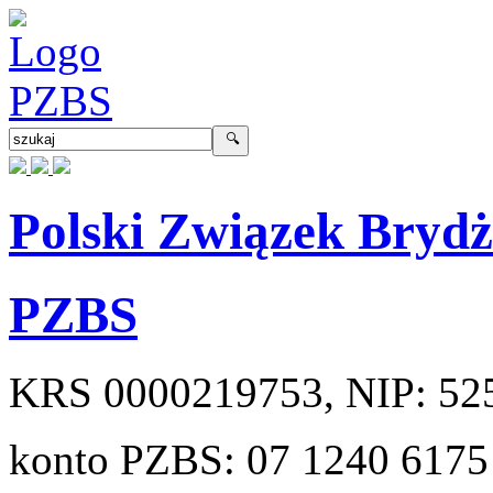
Polski Związek Bryd
PZBS
KRS
0000219753
, NIP:
52
konto PZBS:
07 1240 6175