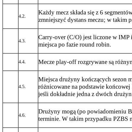
Każdy mecz składa się z 6 segmentów
4.2.
zmniejszyć dystans meczu; w takim p
Carry-over (C/O) jest liczone w IMP
4.3.
miejsca po fazie round robin.
Mecze play-off rozgrywane są różny
4.4.
Miejsca drużyny kończących sezon 
różnicowane na podstawie końcowej k
4.5.
jeśli dokładnie jedna z dwóch druży
Drużyny mogą (po powiadomieniu Bi
4.6.
terminie. W takim przypadku PZBS n