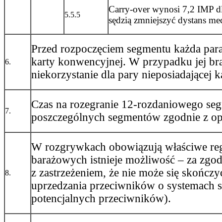
Carry-over wynosi 7,2 IMP dl
5.5.5
sędzią zmniejszyć dystans me
Przed rozpoczęciem segmentu każda par
karty konwencyjnej. W przypadku jej br
6.
niekorzystanie dla pary nieposiadającej 
Czas na rozegranie 12-rozdaniowego se
7.
poszczególnych segmentów zgodnie z 
W rozgrywkach obowiązują właściwe reg
barażowych istnieje możliwość – za zgo
z zastrzeżeniem, że nie może się skończ
8.
uprzedzania przeciwników o systemach s
potencjalnych przeciwników).