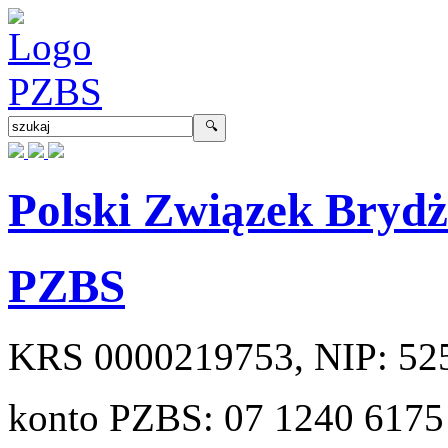
Polski Związek Bryd
PZBS
KRS
0000219753
, NIP:
52
konto PZBS:
07 1240 6175