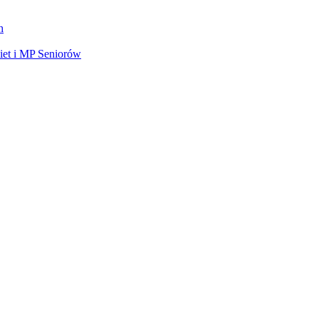
h
et i MP Seniorów