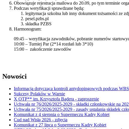
Obowiązuje rejestracja mailowa do 20.09, po tym terminie org
Podczas weryfikacji sprawdzane będą:
legitymacja szkolna lub inny dokument tożsamości ze zd
pesel.pzbs.pl
składka PZBS
Harmonogram:
09:45 – weryfikacja zawodników, pobranie numerów startowyc
10:00 – Turniej Par (2*14 rozdań lub 3*10)
15:00 – zakończenie zawodów
Nowości
Informacja dotycząca kontroli antydopingowych podczas WB
Sukcesy Polaków w Warnie
X OTP** im. Krzysztofa Bądera - zaproszenie
Uchwała nr 76/2026/2025-2029 - składki członkowskie na 202
Uchwała nr 75/2026/2025-2029 - zasady ustalania składek cz
Komunikat z 4 sierpnia o Supermeczu Kadry Kobiet
Cud nad Wisłą 2026 - zdjęcia
Komunikat z 27 lipca o Supermeczu Kadry Kobiet