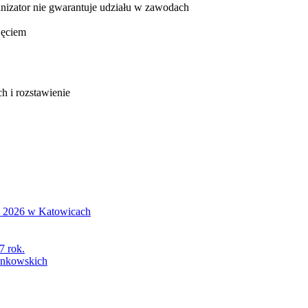
anizator nie gwarantuje udziału w zawodach
jęciem
h i rozstawienie
S 2026 w Katowicach
7 rok.
łonkowskich