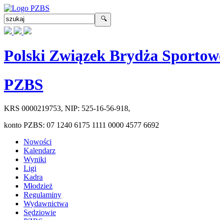
Polski Związek Brydża Sportow
PZBS
KRS
0000219753
, NIP:
525-16-56-918
,
konto PZBS:
07 1240 6175 1111 0000 4577 6692
Nowości
Kalendarz
Wyniki
Ligi
Kadra
Młodzież
Regulaminy
Wydawnictwa
Sędziowie