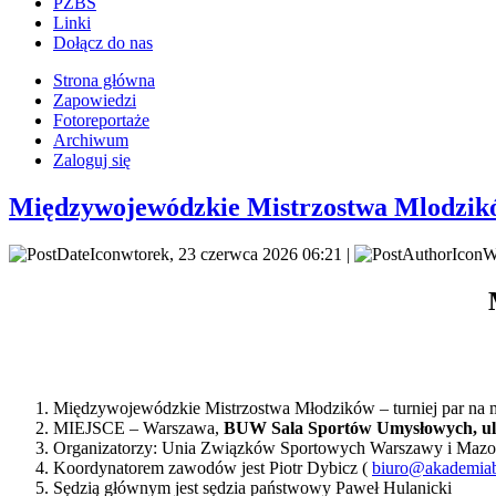
PZBS
Linki
Dołącz do nas
Strona główna
Zapowiedzi
Fotoreportaże
Archiwum
Zaloguj się
Międzywojewódzkie Mistrzostwa Mlodzikó
wtorek, 23 czerwca 2026 06:21 |
W
Międzywojewódzkie Mistrzostwa Młodzików – turniej par na ma
MIEJSCE – Warszawa,
BUW Sala Sportów Umysłowych, ul.
Organizatorzy: Unia Związków Sportowych Warszawy i Maz
Koordynatorem zawodów jest Piotr Dybicz (
biuro@akademiab
Sędzią głównym jest sędzia państwowy Paweł Hulanicki