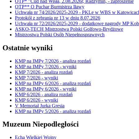
OTP* "Cud nad Wisłą, 2.08.2026r, Radzymin, - zaproszenie
OTP** O Puchar Burmistrza Iławy
Uchwała nr 74/2026/2025-2029 - PKLe w WBS w Katowicac
Protokół z zebrania nr 13 w dniu 8.07.2026
Uchwała nr 72/2026/2025-2029 - dodatkowe nagrody MP Kobi
ASKO-TECH Mistrzostwa Polski Golfowo-Brydżowe
Mistrzostwa Polski Osób Niepełnosprawnych
Ostatnie wyniki
KMP na IMPy 7/2026 - analiza rozdań
KMP na IMPy 7/2026 - wyniki
KMP 7/2026 - analiza rozdań
KMP 7/2026 - wyniki
KMP na IMPy 6/2026 - analiza rozdań
KMP na IMPy 6/2026 - wyniki
KMP 6/2026 - analiza rozdań
KMP 6/2026 - wyniki
V Memoriał Jurka Gresia
KMP na IMPy 5/2026 - analiza rozdań
Muzeum Niepodległości
Echa Wielkiej Wojny