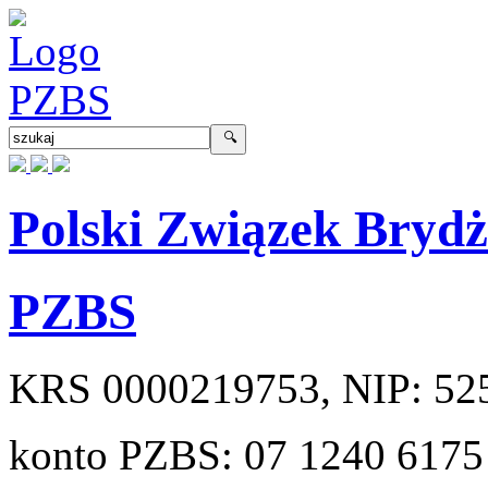
Polski Związek Bryd
PZBS
KRS
0000219753
, NIP:
52
konto PZBS:
07 1240 6175