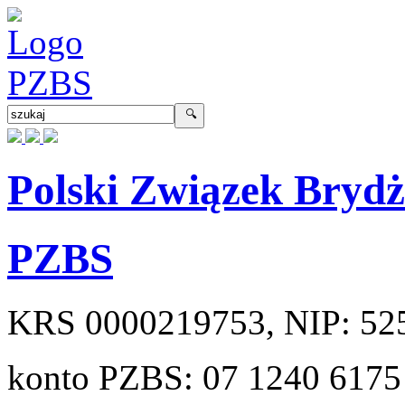
Polski Związek Bryd
PZBS
KRS
0000219753
, NIP:
52
konto PZBS:
07 1240 6175