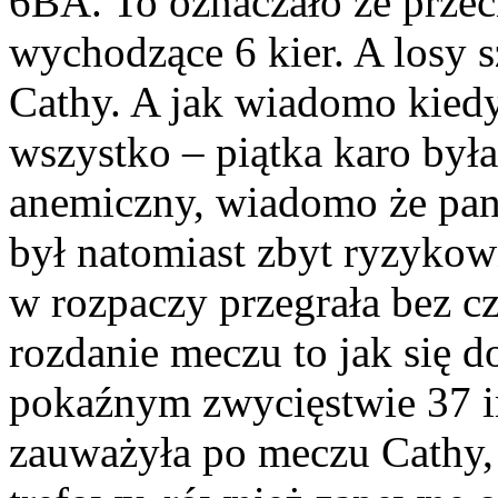
6BA. To oznaczało że przec
wychodzące 6 kier. A losy 
Cathy. A jak wiadomo kiedy 
wszystko – piątka karo była
anemiczny, wiadomo że pani
był natomiast zbyt ryzykown
w rozpaczy przegrała bez cz
rozdanie meczu to jak się d
pokaźnym zwycięstwie 37 im
zauważyła po meczu Cathy, 