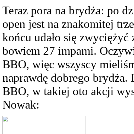
Teraz pora na brydża: po d
open jest na znakomitej trz
końcu udało się zwyciężyć z
bowiem 27 impami. Oczywiś
BBO, więc wszyscy mieliśm
naprawdę dobrego brydża. D
BBO, w takiej oto akcji wys
Nowak: