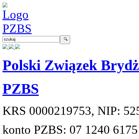
Polski Związek Bryd
PZBS
KRS
0000219753
, NIP:
52
konto PZBS:
07 1240 6175