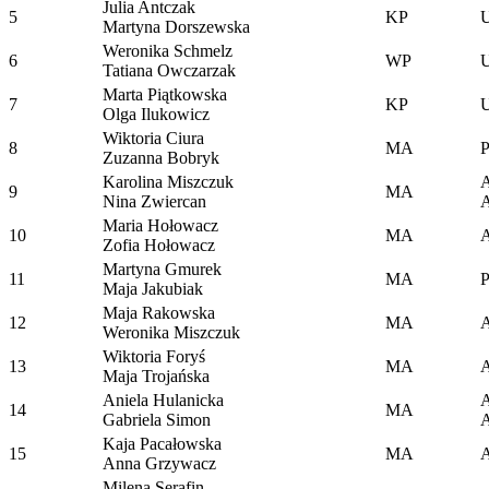
Julia Antczak
5
KP
Martyna Dorszewska
Weronika Schmelz
6
WP
Tatiana Owczarzak
Marta Piątkowska
7
KP
Olga Ilukowicz
Wiktoria Ciura
8
MA
P
Zuzanna Bobryk
Karolina Miszczuk
9
MA
Nina Zwiercan
Maria Hołowacz
10
MA
Zofia Hołowacz
Martyna Gmurek
11
MA
P
Maja Jakubiak
Maja Rakowska
12
MA
Weronika Miszczuk
Wiktoria Foryś
13
MA
A
Maja Trojańska
Aniela Hulanicka
14
MA
Gabriela Simon
Kaja Pacałowska
15
MA
Anna Grzywacz
Milena Serafin