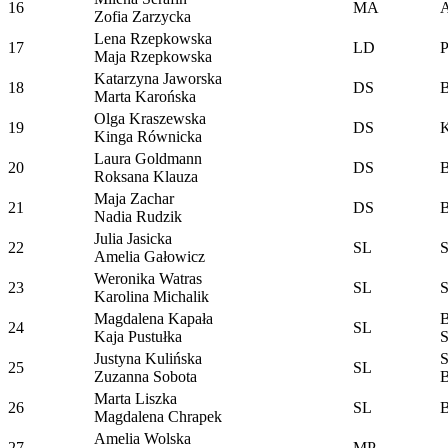
16
MA
Zofia Zarzycka
Lena Rzepkowska
17
LD
P
Maja Rzepkowska
Katarzyna Jaworska
18
DS
B
Marta Karońska
Olga Kraszewska
19
DS
K
Kinga Równicka
Laura Goldmann
20
DS
B
Roksana Klauza
Maja Zachar
21
DS
B
Nadia Rudzik
Julia Jasicka
22
SL
Amelia Gałowicz
Weronika Watras
23
SL
Karolina Michalik
Magdalena Kapała
B
24
SL
Kaja Pustułka
Justyna Kulińska
25
SL
Zuzanna Sobota
Marta Liszka
26
SL
B
Magdalena Chrapek
Amelia Wolska
27
MP