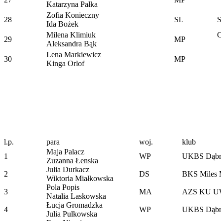
Katarzyna Pałka
Zofia Konieczny
28
SL
Ida Bożek
Milena Klimiuk
C
29
MP
Aleksandra Bąk
Lena Markiewicz
30
MP
Kinga Orlof
l.p.
para
woj.
klub
Maja Palacz
1
WP
UKBS Dąbr
Zuzanna Łenska
Julia Durkacz
2
DS
BKS Miles 
Wiktoria Miałkowska
Pola Popis
3
MA
AZS KU U
Natalia Laskowska
Łucja Gromadzka
4
WP
UKBS Dąbr
Julia Pulkowska