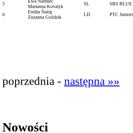
Ewa Niemiec
5
SL
SBS BLU
Marianna Kovalyk
Emilia Śnieg
6
LD
PTC Juniors
Zuzanna Goździk
poprzednia -
następna »»
Nowości