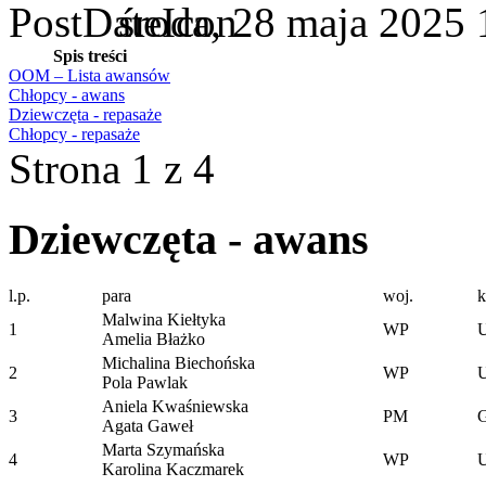
środa, 28 maja 2025 
Spis treści
OOM – Lista awansów
Chłopcy - awans
Dziewczęta - repasaże
Chłopcy - repasaże
Strona 1 z 4
Dziewczęta - awans
l.p.
para
woj.
k
Malwina Kiełtyka
1
WP
Amelia Błażko
Michalina Biechońska
2
WP
Pola Pawlak
Aniela Kwaśniewska
3
PM
Agata Gaweł
Marta Szymańska
4
WP
Karolina Kaczmarek