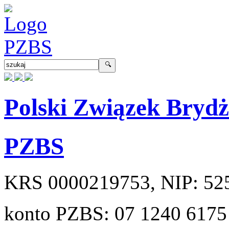
Polski Związek Bryd
PZBS
KRS
0000219753
, NIP:
52
konto PZBS:
07 1240 6175