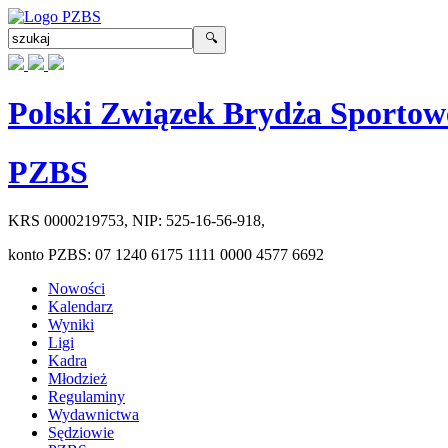
Polski Związek Brydża Sportow
PZBS
KRS
0000219753
, NIP:
525-16-56-918
,
konto PZBS:
07 1240 6175 1111 0000 4577 6692
Nowości
Kalendarz
Wyniki
Ligi
Kadra
Młodzież
Regulaminy
Wydawnictwa
Sędziowie