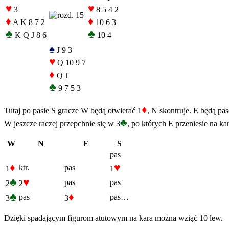
♥
♥
3
8 5 4 2
♦
♦
A K 8 7 2
10 6 3
♣
♣
K Q J 8 6
10 4
♠
J 9 3
♥
Q 10 9 7
♦
Q J
♣
9 7 5 3
♦
Tutaj po pasie S gracze W będą otwierać 1
, N skontruje. E będą pas
♣
W jeszcze raczej przepchnie się w 3
, po których E przeniesie na kar
W
N
E
S
pas
♦
♥
ktr.
pas
1
1
♣
♥
pas
pas
2
2
♣
♦
pas
pas…
3
3
Dzięki spadającym figurom atutowym na kara można wziąć 10 lew.