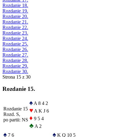
Rozdanie 18.
Rozdanie 19.
Rozdanie 20.
Rozdanie 21.
Rozdanie 22.
Rozdanie 23.
Rozdanie 24.
Rozdanie 25.
Rozdanie 26.
Rozdanie 27.
Rozdanie 28.
Rozdanie 29.
Rozdanie 30.
Strona 15 z 30
Rozdanie 15.
♠
A 8 4 2
Rozdanie 15
♥
A K J 6
Rozd. S,
♦
9 5 4
po partii: NS
♣
A 2
♠
♠
7 6
K Q 10 5