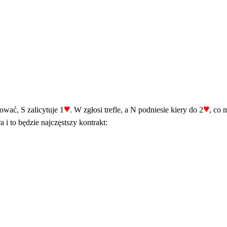
♥
♥
ować, S zalicytuje 1
. W zgłosi trefle, a N podniesie kiery do 2
, co 
a i to będzie najczęstszy kontrakt: