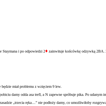
♦
je Staymana i po odpowiedzi 2
zainwituje końcówkę odzywką 2BA. Z
 będzie miał problemu z wzięciem 9 lew.
 pobiciu damy odda asa trefl, a N zapewne spróbuje pika. Po udanym i
zasadzie „trzecia ręka…” nie podłoży damy, co umożliwiłoby rozgrywaj