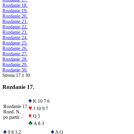
Rozdanie 18.
Rozdanie 19.
Rozdanie 20.
Rozdanie 21.
Rozdanie 22.
Rozdanie 23.
Rozdanie 24.
Rozdanie 25.
Rozdanie 26.
Rozdanie 27.
Rozdanie 28.
Rozdanie 29.
Rozdanie 30.
Strona 17 z 30
Rozdanie 17.
♠
K 10 7 6
Rozdanie 17
♥
J 10 9 7
Rozd. N,
♦
Q 5
po partii: -
♣
A 8 3
♠
♠
9 8 3 2
A Q