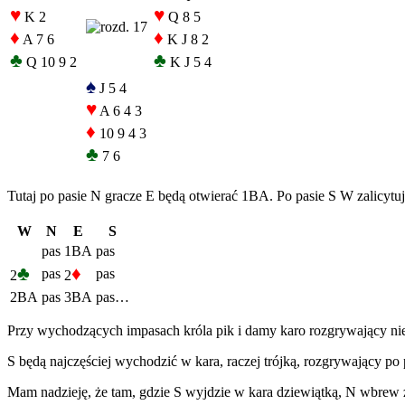
♥
♥
K 2
Q 8 5
♦
♦
A 7 6
K J 8 2
♣
♣
Q 10 9 2
K J 5 4
♠
J 5 4
♥
A 6 4 3
♦
10 9 4 3
♣
7 6
Tutaj po pasie N gracze E będą otwierać 1BA. Po pasie S W zalicytu
W
N
E
S
pas
1BA
pas
♣
♦
pas
pas
2
2
2BA
pas
3BA
pas…
Przy wychodzących impasach króla pik i damy karo rozgrywający nie
S będą najczęściej wychodzić w kara, raczej trójką, rozgrywający po
Mam nadzieję, że tam, gdzie S wyjdzie w kara dziewiątką, N wbrew 