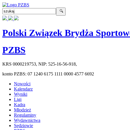
Polski Związek Brydża Sportow
PZBS
KRS
0000219753
, NIP:
525-16-56-918
,
konto PZBS:
07 1240 6175 1111 0000 4577 6692
Nowości
Kalendarz
Wyniki
Ligi
Kadra
Młodzież
Regulaminy
Wydawnictwa
Sędziowie