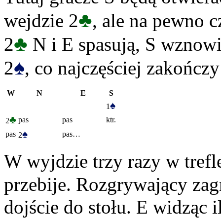
♣
wejdzie 2
, ale na pewno c
♣
2
N i E spasują, S wznowi 
♠
2
, co najczęściej zakończy
W
N
E
S
♠
1
♣
pas
pas
ktr.
2
♠
pas
pas…
2
W wyjdzie trzy razy w trefle
przebije. Rozgrywający zag
dojście do stołu. E widząc 