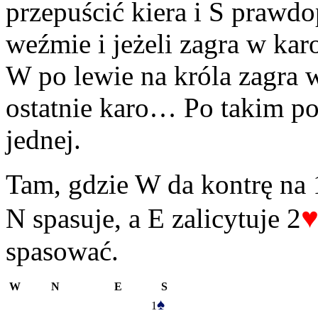
przepuścić kiera i S prawd
weźmie i jeżeli zagra w kar
W po lewie na króla zagra w 
ostatnie karo… Po takim po
jednej.
Tam, gdzie W da kontrę na 
N spasuje, a E zalicytuje 2
spasować.
W
N
E
S
♠
1