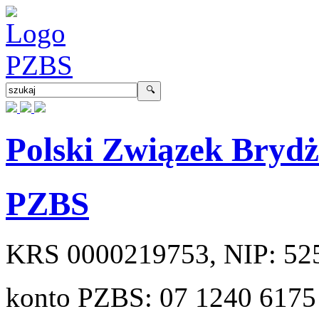
Polski Związek Bryd
PZBS
KRS
0000219753
, NIP:
52
konto PZBS:
07 1240 6175