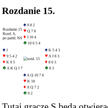
Rozdanie 15.
♠
9 8 2
Rozdanie 15
♥
Q 7 6
Rozd. S,
♦
J 10 4
po partii: NS
♣
10 6 5 4
♠
♠
J
K 5 4 3
♥
♥
9 5 4 2
A J 8 3
♦
♦
K 9 5
8 6 3
♣
♣
A K Q J 7
8 3
♠
A Q 10 7 6
♥
K 10
♦
A Q 7 2
♣
9 2
Tutaj gracze S będą otwiera