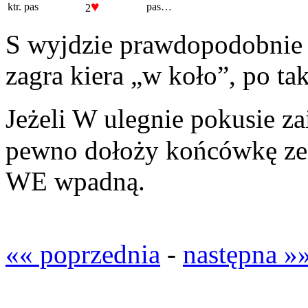
♥
ktr.
pas
pas…
2
S wyjdzie prawdopodobnie w
zagra kiera „w koło”, po tak
Jeżeli W ulegnie pokusie z
pewno dołoży końcówkę ze 
WE wpadną.
«« poprzednia
-
następna »