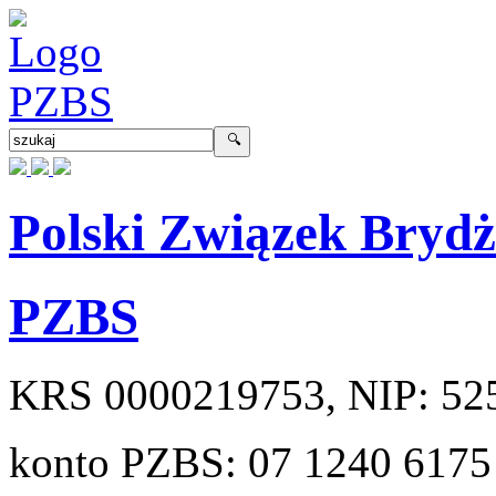
Polski Związek Bryd
PZBS
KRS
0000219753
, NIP:
52
konto PZBS:
07 1240 6175