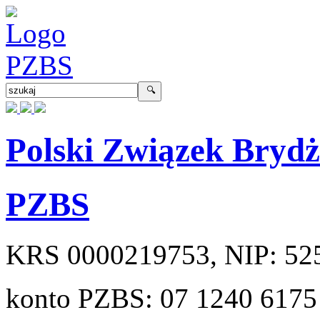
Polski Związek Bryd
PZBS
KRS
0000219753
, NIP:
52
konto PZBS:
07 1240 6175