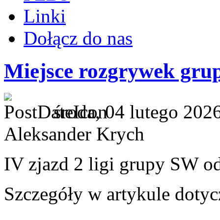
Linki
Dołącz do nas
Miejsce rozgrywek gr
środa, 04 lutego 202
Aleksander Krych
IV zjazd 2 ligi grupy SW o
Szczegóły w artykule dot