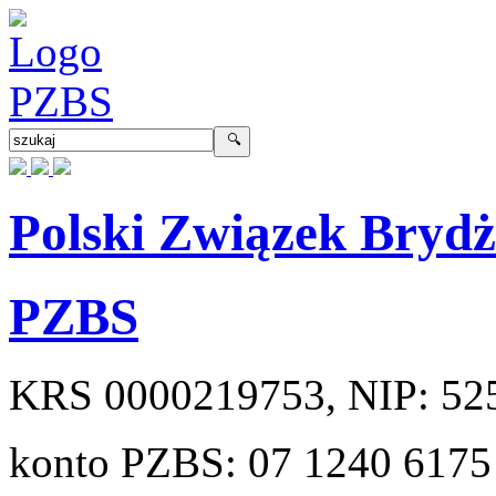
Polski Związek Bryd
PZBS
KRS
0000219753
, NIP:
52
konto PZBS:
07 1240 6175