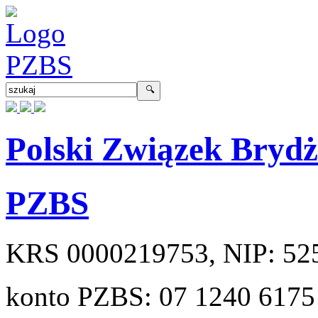
Polski Związek Bryd
PZBS
KRS
0000219753
, NIP:
52
konto PZBS:
07 1240 6175