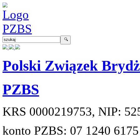
Polski Związek Bryd
PZBS
KRS
0000219753
, NIP:
52
konto PZBS:
07 1240 6175