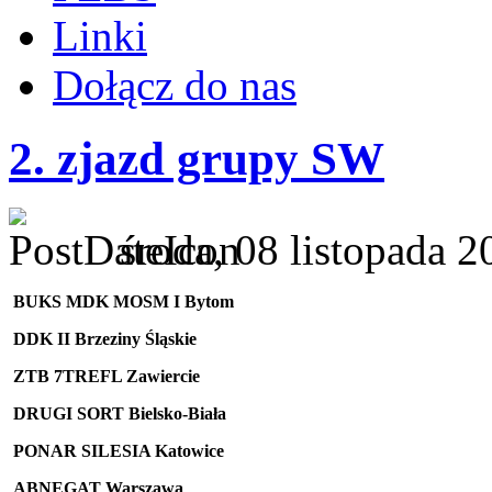
Linki
Dołącz do nas
2. zjazd grupy SW
środa, 08 listopada 
BUKS MDK MOSM I Bytom
DDK II Brzeziny Śląskie
ZTB 7TREFL Zawiercie
DRUGI SORT Bielsko-Biała
PONAR SILESIA Katowice
ABNEGAT Warszawa